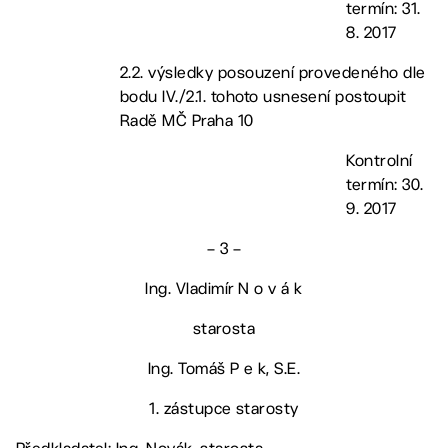
termín: 31.
8. 2017
2.2. výsledky posouzení provedeného dle
bodu IV./2.1. tohoto usnesení postoupit
Radě MČ Praha 10
Kontrolní
termín: 30.
9. 2017
– 3 –
Ing. Vladimír N o v á k
starosta
Ing. Tomáš P e k, S.E.
1. zástupce starosty