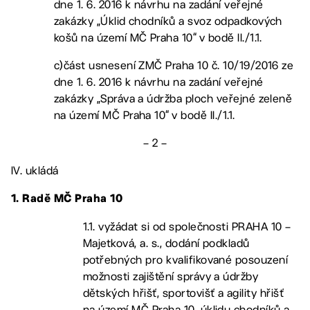
dne 1. 6. 2016 k návrhu na zadání veřejné
zakázky „Úklid chodníků a svoz odpadkových
košů na území MČ Praha 10“ v bodě II./1.1.
c)část usnesení ZMČ Praha 10 č. 10/19/2016 ze
dne 1. 6. 2016 k návrhu na zadání veřejné
zakázky „Správa a údržba ploch veřejné zeleně
na území MČ Praha 10“ v bodě II./1.1.
– 2 –
IV. ukládá
1. Radě MČ Praha 10
1.1. vyžádat si od společnosti PRAHA 10 –
Majetková, a. s., dodání podkladů
potřebných pro kvalifikované posouzení
možnosti zajištění správy a údržby
dětských hřišť, sportovišť a agility hřišť
na území MČ Praha 10, úklidu chodníků a