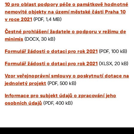
10 pro oblast podpory péče o památkově hodnotné
nemovité objekty na území městské části Praha 10
(PDF, 1,4 MB)
v roce 2021
Čestné prohlášení žadatele o podporu v režimu de
(DOCX, 30 kB)
minimis
(PDF, 100 kB)
Formulář žádosti o dotaci pro rok 2021
(XLSX, 20 kB)
Formulář žádosti o dotaci pro rok 2021
Vzor veřejnoprávní smlouvy o poskytnutí dotace na
(PDF, 500 kB)
jednoletý projekt
Informace pro subjekt údajů o zpracování jeho
(PDF, 400 kB)
osobních údajů