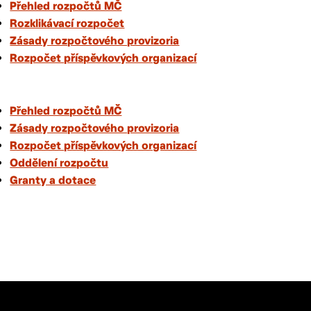
Přehled rozpočtů MČ
Rozklikávací rozpočet
Zásady rozpočtového provizoria
Rozpočet příspěvkových organizací
Přehled rozpočtů MČ
Zásady rozpočtového provizoria
Rozpočet příspěvkových organizací
Oddělení rozpočtu
Granty a dotace