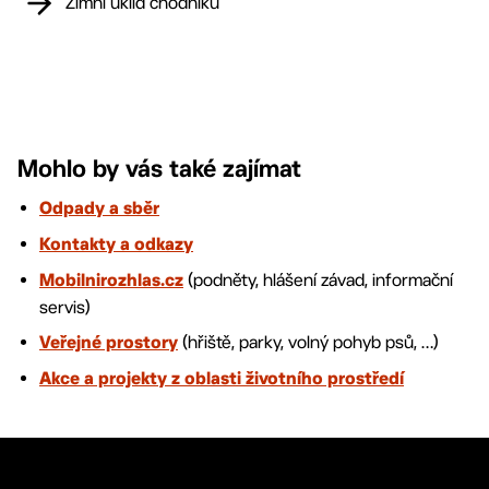
Zimní úklid chodníků
Mohlo by vás také zajímat
Odpady a sběr
Kontakty a odkazy
(podněty, hlášení závad, informační
Mobilnirozhlas.cz
servis)
(hřiště, parky, volný pohyb psů, …)
Veřejné prostory
Akce a projekty z oblasti životního prostředí