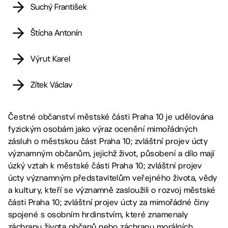
Suchý František
Štícha Antonín
Výrut Karel
Zítek Václav
Čestné občanství městské části Praha 10 je udělována
fyzickým osobám jako výraz ocenění mimořádných
zásluh o městskou část Praha 10; zvláštní projev úcty
významným občanům, jejichž život, působení a dílo mají
úzký vztah k městské části Praha 10; zvláštní projev
úcty významným představitelům veřejného života, vědy
a kultury, kteří se významně zasloužili o rozvoj městské
části Praha 10; zvláštní projev úcty za mimořádné činy
spojené s osobním hrdinstvím, které znamenaly
záchranu života občanů nebo záchranu morálních,