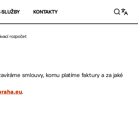
E-SLUŽBY
KONTAKTY
ávací rozpočet
uzavíráme smlouvy, komu platíme faktury a za jaké
.
.praha.eu