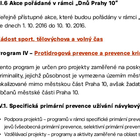
II.6 Akce pořádané v rámci „Dnů Prahy 10“
eřejně přístupné akce, které budou pořádány v rámci 
e dnech 1. 10. 2016 do 10. 10. 2016.
ádost sport, tělovýchova a volný čas
Program IV –
Protidrogová prevence a prevence kri
ento program je určen pro projekty zaměřené na posky
riminality, jejichž působnost je vymezena územím měst
okalizované mimo městskou část Praha 10, avšak žadat
bčanů městské části Praha 10.
V.1. Specifická primární prevence užívání návykový
Podpora projektů – programů v rámci specifické primární prev
jevů (všeobecná primární prevence, selektivní primární preve
Vzdělávací projekty – programy a aktivity zaměřené na oblast 