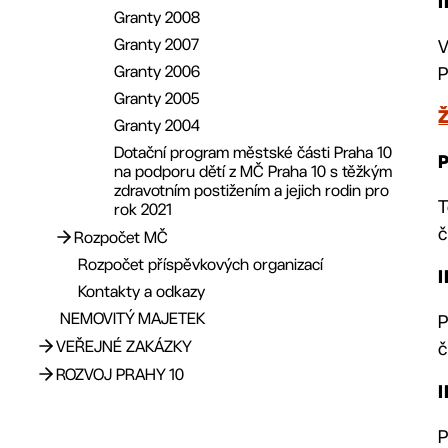
I
Granty 2008
Granty 2007
V
Granty 2006
P
Granty 2005
Ž
Granty 2004
Dotační program městské části Praha 10
P
na podporu dětí z MČ Praha 10 s těžkým
zdravotním postižením a jejich rodin pro
T
rok 2021
č
Rozpočet MČ
Rozpočet příspěvkových organizací
Rozpočet 2026
I
Kontakty a odkazy
Rozpočet 2025
NEMOVITÝ MAJETEK
P
Rozpočet 2024
VEŘEJNÉ ZAKÁZKY
č
Rozpočet 2023
ROZVOJ PRAHY 10
Rozpočet 2022
Profil zadavatele
I
Rozpočet 2021
Registr zástupců občanů
Aktuality
Rozpočet 2020
P
Evropské fondy