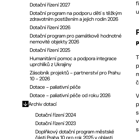
Zápisy a stenozáznamy
f
12. ZMČ ze dne 16.12.2024
Komise bezpečnostní
Dotační řízení 2027
Online přenos a videozáznamy
u
11. ZMČ ze dne 11. 11..2024
Komise bytové politiky
Archiv 2018–2022
Dotační program na podporu dětí s těžkým
zdravotním postižením a jejich rodin 2026
Výbory
10. ZMČ ze dne 23. 9. 2024
Komise informační a Smart Cities
Archiv 2014–2018
Dotační řízení 2026
9. ZMČ ze dne 24. 6. 2024
Komise majetková a nebytových prostor
Archiv 2010–2014
Finanční výbor
Dotační program pro památkově hodnotné
8. ZMČ ze dne 25. 3. 2024
Komise památková
Kontrolní výbor
nemovité objekty 2026
7. ZMČ ze dne 29.1.2024
Komise pro dopravu
Návrhový výbor
Dotační řízení 2025
6. ZMČ ze dne 18. 12. 2023
Komise pro podporu podnikání
Výbor pro sport a volnočasové aktivity
T
Humanitární pomoc a podpora integrace
5. ZMČ ze dne 25.9.2023
Komise pro strategii Zdravého města a
Výbor pro strategické investice a veřejné
uprchlíků z Ukrajiny
p
místní Agendu 21
zakázky
4. ZMČ za dne 26.6.2023
Zásobník projektů – partnerství pro Prahu
m
Komise pro nové sídlo radnice
Výbor pro životní prostředí
10 – 2026
3. ZMČ ze dne 3.4.2023
č
Komise územního rozvoje
Výbor sociální a zdravotní
Dotace – paliativní péče
2. ZMČ ze dne 30.1.2023
Komise výchovně vzdělávací
Výbor pro energetický management
Dotace – paliativní péče od roku 2026
V
1. ZMČ ze dne 10.11.2022
Komise kulturní
p
Archiv dotací
Archiv 2018–2022
Komise grantová
s
Dotační řízení 2024
30. ZMČ ze dne 27.6.2022
Komise místopisná a pro udělování
v
Dotační řízení 2023
29. ZMČ ze dne 11.4.2022
čestného občanství
s
Doplňkový dotační program městské
28. ZMČ ze dne 28.2.2022
Komise protidrogová
části Praha 10 pro rok 2025 v oblasti