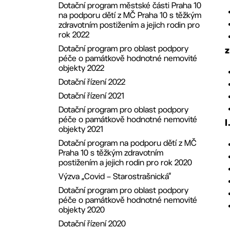
Dotační program městské části Praha 10
8. ZMČ ze dne 24.6.2019
na podporu dětí z MČ Praha 10 s těžkým
7. ZMČ ze dne 27.5.2019
zdravotním postižením a jejich rodin pro
rok 2022
6. ZMČ ze dne 29.4.2019
Dotační program pro oblast podpory
5. ZMČ ze dne 25.3.2019
péče o památkově hodnotné nemovité
4. ZMČ ze dne 25.2.2019
objekty 2022
3. ZMČ ze dne 28.1.2019
Dotační řízení 2022
2. ZMČ ze dne 10.12.2018
Dotační řízení 2021
Dotační program pro oblast podpory
péče o památkově hodnotné nemovité
I
objekty 2021
Dotační program na podporu dětí z MČ
Praha 10 s těžkým zdravotním
postižením a jejich rodin pro rok 2020
Výzva „Covid – Starostrašnická“
Dotační program pro oblast podpory
péče o památkově hodnotné nemovité
objekty 2020
Dotační řízení 2020