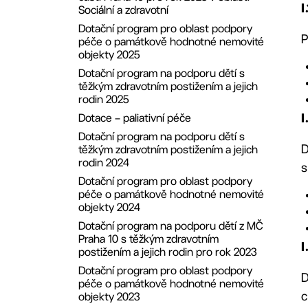
27. ZMČ ze dne 20.12.2021
Redakční rada
Sociální a zdravotní
I
26. ZMČ ze dne 15.11.2021
Dotační program pro oblast podpory
P
péče o památkově hodnotné nemovité
25. ZMČ ze dne 20.9.2021
objekty 2025
24. ZMČ ze dne 21.6.2021
Dotační program na podporu dětí s
23. ZMČ ze dne 12.4.2021
těžkým zdravotním postižením a jejich
22. ZMČ ze dne 25.1.2021
rodin 2025
21. ZMČ dne 21.12.2020
Dotace – paliativní péče
I
20. ZMČ dne 9.11.2020
Dotační program na podporu dětí s
D
těžkým zdravotním postižením a jejich
19. ZMČ dne 30.9.2020
rodin 2024
s
18. ZMČ dne 14.9.2020
Dotační program pro oblast podpory
17. ZMČ ze dne 22.6.2020
péče o památkově hodnotné nemovité
objekty 2024
16. ZMČ ze dne 25.5.2020
Dotační program na podporu dětí z MČ
15. ZMČ dne 2.3.2020
Praha 10 s těžkým zdravotním
14. ZMČ ze dne 27.1.2020
I
postižením a jejich rodin pro rok 2023
13. ZMČ ze dne 16. 12. 2019
Dotační program pro oblast podpory
D
10. ZMČ ze dne 23.9.2019
péče o památkově hodnotné nemovité
c
objekty 2023
9. ZMČ ze dne 11.9.2019