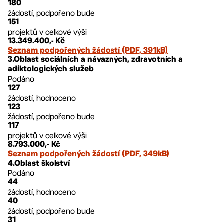
180
žádostí, podpořeno bude
151
projektů v celkové výši
13.349.400,- Kč
Seznam podpořených žádostí (PDF, 391kB)
3.Oblast sociálních a návazných, zdravotních a
adiktologických služeb
Podáno
127
žádostí, hodnoceno
123
žádostí, podpořeno bude
117
projektů v celkové výši
8.793.000,- Kč
Seznam podpořených žádostí (PDF, 349kB)
4.Oblast školství
Podáno
44
žádostí, hodnoceno
40
žádostí, podpořeno bude
31