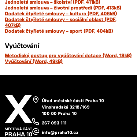
Jednoletá smlouva – školství (PDF, 411kB)
Jednoletá smlouva – životní prostředí (PDF, 413kB)
Dodatek čtyřleté smlouvy – kultura (PDF, 406kB)
Dodatek čtyřleté smlouvy – sociální oblast (PDF,
407kB)
Dodatek čtyřleté smlouvy – sport (PDF, 404kB)
Vyúčtování
Metodický postup pro vyúčtování dotace (Word, 18kB)
Vyúčtování (Word, 49kB)
Úřad městské části Praha 10
Vinohradská 3218/169
100 00 Praha 10
267 093 111
info@praha10.cz