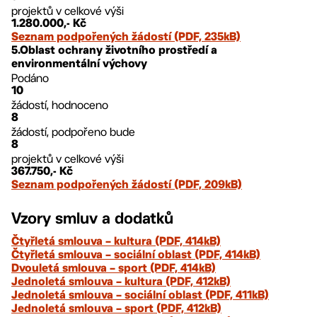
projektů v celkové výši
1.280.000,- Kč
Seznam podpořených žádostí (PDF, 235kB)
5.Oblast ochrany životního prostředí a
environmentální výchovy
Podáno
10
žádostí, hodnoceno
8
žádostí, podpořeno bude
8
projektů v celkové výši
367.750,- Kč
Seznam podpořených žádostí (PDF, 209kB)
Vzory smluv a dodatků
Čtyřletá smlouva – kultura (PDF, 414kB)
Čtyřletá smlouva – sociální oblast (PDF, 414kB)
Dvouletá smlouva – sport (PDF, 414kB)
Jednoletá smlouva – kultura (PDF, 412kB)
Jednoletá smlouva – sociální oblast (PDF, 411kB)
Jednoletá smlouva – sport (PDF, 412kB)