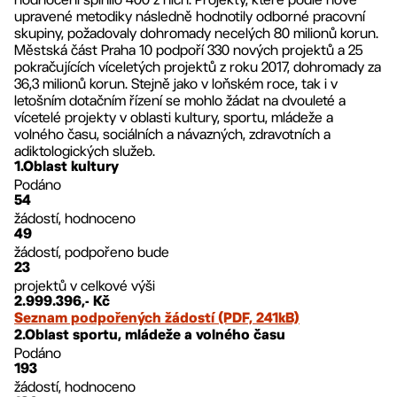
upravené metodiky následně hodnotily odborné pracovní
skupiny, požadovaly dohromady necelých 80 milionů korun.
Městská část Praha 10 podpoří 330 nových projektů a 25
pokračujících víceletých projektů z roku 2017, dohromady za
36,3 milionů korun. Stejně jako v loňském roce, tak i v
letošním dotačním řízení se mohlo žádat na dvouleté a
vícetelé projekty v oblasti kultury, sportu, mládeže a
volného času, sociálních a návazných, zdravotních a
adiktologických služeb.
1.Oblast kultury
Podáno
54
žádostí, hodnoceno
49
žádostí, podpořeno bude
23
projektů v celkové výši
2.999.396,- Kč
Seznam podpořených žádostí (PDF, 241kB)
2.Oblast sportu, mládeže a volného času
Podáno
193
žádostí, hodnoceno