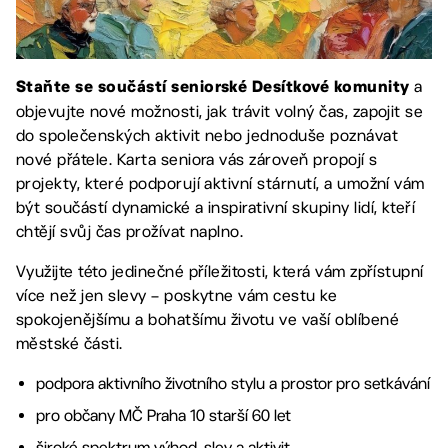
a
Staňte se součástí seniorské Desítkové komunity
objevujte nové možnosti, jak trávit volný čas, zapojit se
do společenských aktivit nebo jednoduše poznávat
nové přátele. Karta seniora vás zároveň propojí s
projekty, které podporují aktivní stárnutí, a umožní vám
být součástí dynamické a inspirativní skupiny lidí, kteří
chtějí svůj čas prožívat naplno.
Využijte této jedinečné příležitosti, která vám zpřístupní
více než jen slevy – poskytne vám cestu ke
spokojenějšímu a bohatšímu životu ve vaší oblíbené
městské části.
podpora aktivního životního stylu a prostor pro setkávání
pro občany MČ Praha 10 starší 60 let
široké spektrum výhod, slev a aktivit