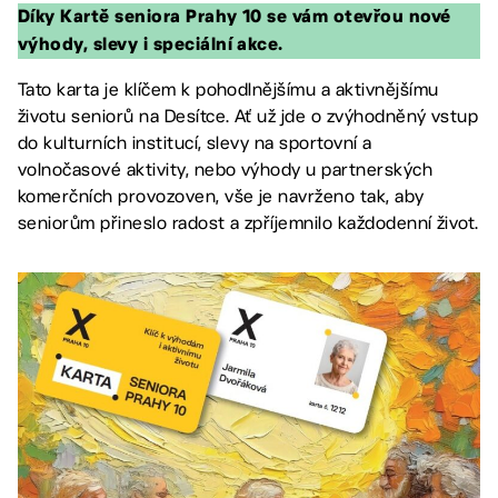
Díky Kartě seniora Prahy 10 se vám otevřou nové
výhody, slevy i speciální akce.
Tato karta je klíčem k pohodlnějšímu a aktivnějšímu
životu seniorů na Desítce. Ať už jde o zvýhodněný vstup
do kulturních institucí, slevy na sportovní a
volnočasové aktivity, nebo výhody u partnerských
komerčních provozoven, vše je navrženo tak, aby
seniorům přineslo radost a zpříjemnilo každodenní život.