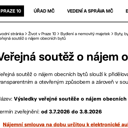
 PRAZE 10
ÚŘAD MČ
VEDENÍ A SPRÁVA MČ
vodní stránka
Život v Praze 10
Bydlení a nemovitý majetek
Byty, 
eřejná soutěž o nájem obecních bytů
Veřejná soutěž o nájem 
eřejná soutěž o nájem obecních bytů slouží k přidělo
ransparentním a otevřeným způsobem a zároveň v soula
Název:
Výsledky veřejné soutěže o nájem obecních 
ermín zveřejnění:
od 3.7.2026 do 3.8.2026
Nájemní smlouva na dobu určitou k elektronické au