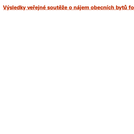
Výsledky veřejné soutěže o nájem obecních bytů fo