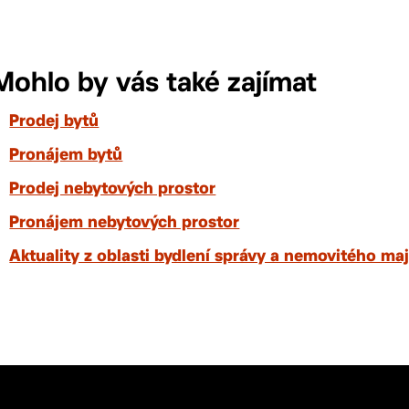
Mohlo by vás také zajímat
Prodej bytů
Pronájem bytů
Prodej nebytových prostor
Pronájem nebytových prostor
Aktuality z oblasti bydlení správy a nemovitého ma