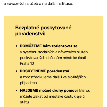
a návazných služeb a na další instituce.
Bezplatné poskytované
poradenství:
POMŮŽEME
Vám
zorientovat se
v systému sociálních a návazných služeb,
poskytovaných občanům městské části
Praha 10
POSKYTNEME poradenství
a zprostředkujeme další i ve složitějších
případech
, kterou
NAJDEME možné druhy pomoci
můžete získat od městské části, kraje či
státu