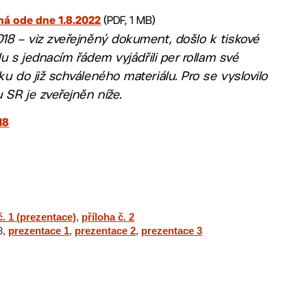
(PDF, 1 MB)
ná ode dne 1.8.2022
18 – viz zveřejněný dokument, došlo k tiskové
u s jednacím řádem vyjádřili per rollam své
 do již schváleného materiálu. Pro se vyslovilo
SR je zveřejněn níže.
18
č. 1 (prezentace)
,
příloha č. 2
8,
prezentace 1
,
prezentace 2
,
prezentace 3