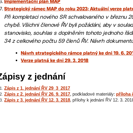
Implementační plán MAP
Strategický rámec MAP do roku 2023; Aktuální verze plat
Při kompletaci nového SR schvalovaného v březnu 20
chybě. Všichni členové ŘV byli požádáni, aby v soulad
stanovisko, souhlas s doplněním tohoto jednoho řádku
34 z celkového počtu 59 členů ŘV.
Návrh dokumentu 
Návrh strategického rámce platný ke dni 19. 6. 20
Verze platná ke dni 29. 3. 2018
Zápisy z jednání
Zápis z 1. jednání ŘV 29_3_2017
Zápis z 2. jednání ŘV 26. 9. 2017
, podkladové materiály:
příloha 
Zápis z 3. jednání ŘV 12. 3. 2018
, přílohy k jednání ŘV 12. 3. 201