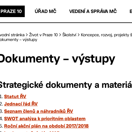
 PRAZE 10
ÚŘAD MČ
VEDENÍ A SPRÁVA MČ
vodní stránka
Život v Praze 10
Školství
Koncepce, rozvoj, projekty š
okumenty – výstupy
Dokumenty – výstupy
Strategické dokumenty a materiá
Statut ŘV
Jednací řád ŘV
Seznam členů a náhradníků ŘV
SWOT analýza k prioritním oblastem
Roční akční plán na období 2017/2018