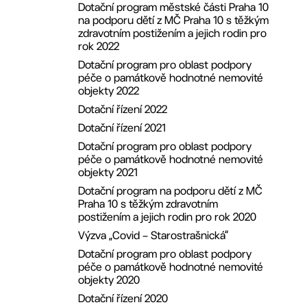
Dotační program městské části Praha 10
8. ZMČ ze dne 24.6.2019
na podporu dětí z MČ Praha 10 s těžkým
7. ZMČ ze dne 27.5.2019
zdravotním postižením a jejich rodin pro
rok 2022
6. ZMČ ze dne 29.4.2019
Dotační program pro oblast podpory
5. ZMČ ze dne 25.3.2019
péče o památkově hodnotné nemovité
4. ZMČ ze dne 25.2.2019
objekty 2022
3. ZMČ ze dne 28.1.2019
Dotační řízení 2022
2. ZMČ ze dne 10.12.2018
Dotační řízení 2021
Dotační program pro oblast podpory
péče o památkově hodnotné nemovité
objekty 2021
Dotační program na podporu dětí z MČ
Praha 10 s těžkým zdravotním
postižením a jejich rodin pro rok 2020
Výzva „Covid – Starostrašnická“
Dotační program pro oblast podpory
péče o památkově hodnotné nemovité
objekty 2020
Dotační řízení 2020