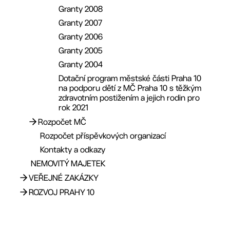
Granty 2008
Granty 2007
Granty 2006
Granty 2005
Granty 2004
Dotační program městské části Praha 10
na podporu dětí z MČ Praha 10 s těžkým
zdravotním postižením a jejich rodin pro
rok 2021
Rozpočet MČ
Rozpočet příspěvkových organizací
Rozpočet 2026
Kontakty a odkazy
Rozpočet 2025
NEMOVITÝ MAJETEK
Rozpočet 2024
VEŘEJNÉ ZAKÁZKY
Rozpočet 2023
ROZVOJ PRAHY 10
Rozpočet 2022
Profil zadavatele
Rozpočet 2021
Registr zástupců občanů
Aktuality
Rozpočet 2020
Evropské fondy