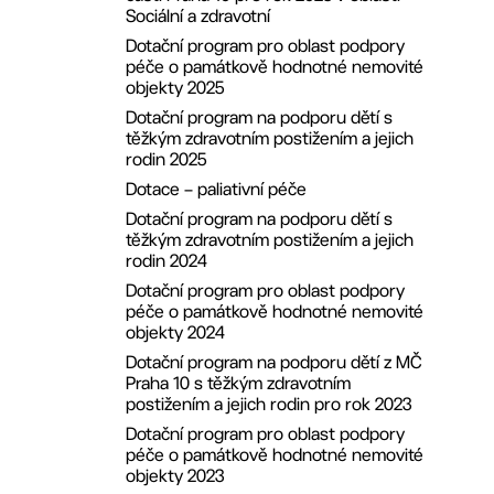
27. ZMČ ze dne 20.12.2021
Redakční rada
Sociální a zdravotní
26. ZMČ ze dne 15.11.2021
Dotační program pro oblast podpory
péče o památkově hodnotné nemovité
25. ZMČ ze dne 20.9.2021
objekty 2025
24. ZMČ ze dne 21.6.2021
Dotační program na podporu dětí s
23. ZMČ ze dne 12.4.2021
těžkým zdravotním postižením a jejich
22. ZMČ ze dne 25.1.2021
rodin 2025
21. ZMČ dne 21.12.2020
Dotace – paliativní péče
20. ZMČ dne 9.11.2020
Dotační program na podporu dětí s
těžkým zdravotním postižením a jejich
19. ZMČ dne 30.9.2020
rodin 2024
18. ZMČ dne 14.9.2020
Dotační program pro oblast podpory
17. ZMČ ze dne 22.6.2020
péče o památkově hodnotné nemovité
objekty 2024
16. ZMČ ze dne 25.5.2020
Dotační program na podporu dětí z MČ
15. ZMČ dne 2.3.2020
Praha 10 s těžkým zdravotním
14. ZMČ ze dne 27.1.2020
postižením a jejich rodin pro rok 2023
13. ZMČ ze dne 16. 12. 2019
Dotační program pro oblast podpory
10. ZMČ ze dne 23.9.2019
péče o památkově hodnotné nemovité
objekty 2023
9. ZMČ ze dne 11.9.2019