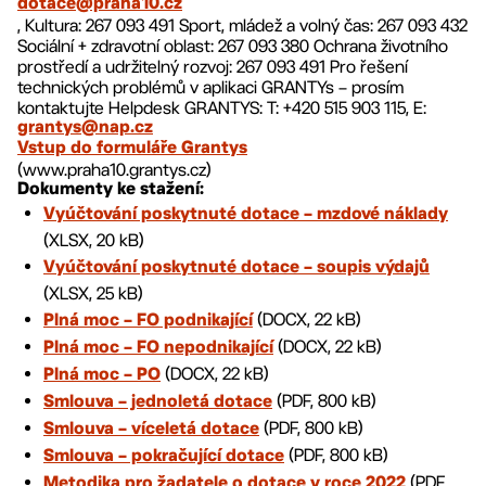
dotace@praha10.cz
, Kultura: 267 093 491 Sport, mládež a volný čas: 267 093 432
Sociální + zdravotní oblast: 267 093 380 Ochrana životního
prostředí a udržitelný rozvoj: 267 093 491 Pro řešení
technických problémů v aplikaci GRANTYs – prosím
kontaktujte Helpdesk GRANTYS: T: +420 515 903 115, E:
grantys@nap.cz
Vstup do formuláře Grantys
(www.praha10.grantys.cz)
Dokumenty ke stažení:
Vyúčtování poskytnuté dotace – mzdové náklady
(XLSX, 20 kB)
Vyúčtování poskytnuté dotace – soupis výdajů
(XLSX, 25 kB)
(DOCX, 22 kB)
Plná moc – FO podnikající
(DOCX, 22 kB)
Plná moc – FO nepodnikající
(DOCX, 22 kB)
Plná moc – PO
(PDF, 800 kB)
Smlouva – jednoletá dotace
(PDF, 800 kB)
Smlouva – víceletá dotace
(PDF, 800 kB)
Smlouva – pokračující dotace
(PDF,
Metodika pro žadatele o dotace v roce 2022