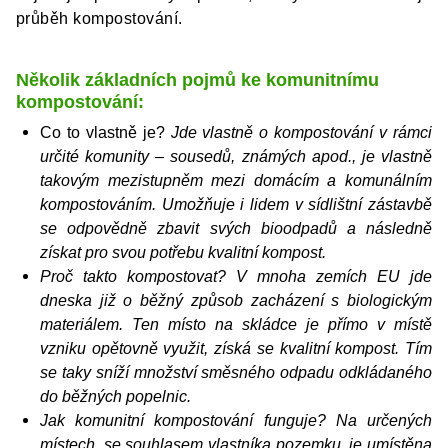
průběh kompostování.
Několik základních pojmů ke komunitnímu
kompostování:
Co to vlastně je?
Jde vlastně o kompostování v rámci
určité komunity – sousedů, známých apod., je vlastně
takovým mezistupněm mezi domácím a komunálním
kompostováním. Umožňuje i lidem v sídlištní zástavbě
se odpovědně zbavit svých bioodpadů a následně
získat pro svou potřebu kvalitní kompost.
Proč takto kompostovat?
V mnoha zemích EU jde
dneska již o běžný způsob zacházení s biologickým
materiálem. Ten místo na skládce je přímo v místě
vzniku opětovně využit, získá se kvalitní kompost. Tím
se taky sníží množství směsného odpadu odkládaného
do běžných popelnic.
Jak komunitní kompostování funguje?
Na určených
místech, se souhlasem vlastníka pozemku, je umístěna