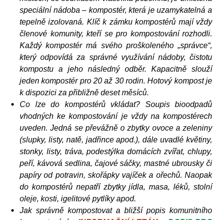
speciální nádoba – kompostér, která je uzamykatelná a
tepelně izolovaná. Klíč k zámku kompostérů mají vždy
členové komunity, kteří se pro kompostování rozhodli.
Každý kompostér má svého proškoleného „správce“,
který odpovídá za správné využívání nádoby, čistotu
kompostu a jeho následný odběr. Kapacitně slouží
jeden kompostér pro 20 až 30 rodin. Hotový kompost je
k dispozici za přibližně deset měsíců.
Co lze do kompostérů vkládat?
Soupis bioodpadů
vhodných ke kompostování je vždy na kompostérech
uveden. Jedná se převážně o zbytky ovoce a zeleniny
(slupky, listy, natě, jadřince apod.), dále uvadlé květiny,
stonky, listy, tráva, podestýlka domácích zvířat, chlupy,
peří, kávová sedlina, čajové sáčky, mastné ubrousky či
papíry od potravin, skořápky vajíček a ořechů. Naopak
do kompostérů nepatří zbytky jídla, masa, léků, stolní
oleje, kosti, igelitové pytlíky apod.
Jak správně kompostovat a bližší popis komunitního