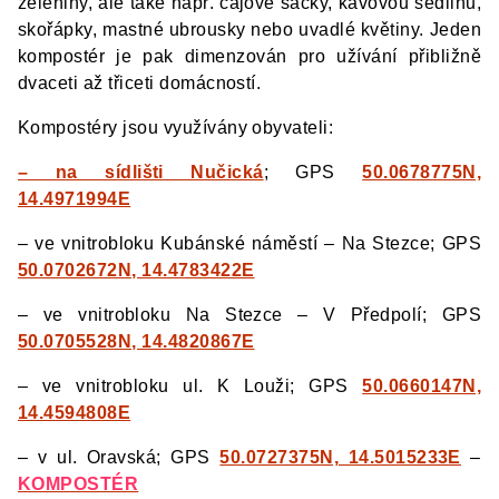
zeleniny, ale také např. čajové sáčky, kávovou sedlinu,
skořápky, mastné ubrousky nebo uvadlé květiny. Jeden
kompostér je pak dimenzován pro užívání přibližně
dvaceti až třiceti domácností.
Kompostéry jsou využívány obyvateli:
– na sídlišti Nučická
; GPS
50.0678775N,
14.4971994E
– ve vnitrobloku Kubánské náměstí – Na Stezce; GPS
50.0702672N, 14.4783422E
– ve vnitrobloku Na Stezce – V Předpolí; GPS
50.0705528N, 14.4820867E
– ve vnitrobloku ul. K Louži; GPS
50.0660147N,
14.4594808E
– v ul. Oravská; GPS
50.0727375N, 14.5015233E
–
KOMPOSTÉR