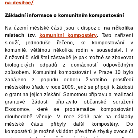
na-desitce/
Základní informace o komunitním kompostování
Na území městské části jsou k dispozici
na několika
místech tzv.
komunitní kompostéry
. Tato zařízení
slouží, jednoduše řečeno, ke kompostování v
komunitě, většinou několika rodin v sousedství. I v
činžovní či sídlištní zástavbě je pak možné se zbavovat
biologických odpadů z domácností odpovědným
způsobem. Komunitní kompostování v Praze 10 bylo
zahájeno z popudu odboru životního prostředí
městského úřadu v roce 2009, jenž se připojil k žádosti
o grant na jejich získání. Samotnou přípravu a realizaci
grantové žádosti připravilo občanské sdružení
Ekodomov, které se problematice kompostování
dlouhodobě věnuje. V roce 2013 pak na náklady
městské částu přibyly další kompostéry. Do
kompostérů je možné vkládat převážně zbytky ovoce či