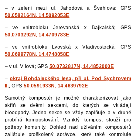
– v zeleni mezi ul. Jahodová a Švehlova; GPS
50.0582164N, 14.5092053E
– ve vnitrobloku Jerevanská x Bajkalská; GPS
50.0703292N, 14.4709783E
– ve vnitrobloku Lvovská x Vladivostocká; GPS
50.0699778N, 14.4748058E
– v ul. Vilová; GPS
50.0732817N, 14.4852000E
–
okraj Bohdaleckého lesa, při ul. Pod Sychrovem
II.
; GPS
50.0591933N, 14.4639792E
Samotný kompostér je možné charakterizovat jako
skříň se dvěmi sekcemi, do kterých se vkládají
bioodpady. Jedna sekce se vždy zaplňuje a v druhé
probíhá kompostování. Vzniklý kompost slouží pro
potřeby komunity. Dohled nad užíváním kompostérů
zajišťuje proškolený správce, který také kontroluje