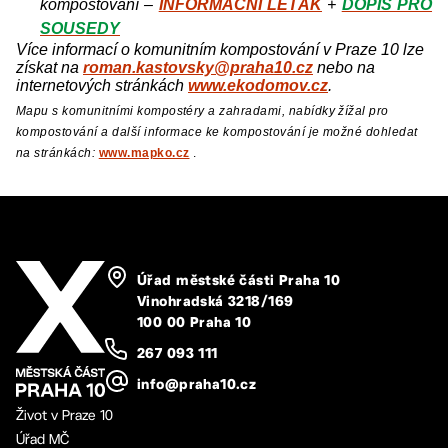
kompostování –
INFORMAČNÍ LETÁK
+
DOPIS PRO
SOUSEDY
Více informací o komunitním kompostování v Praze 10 lze
získat na
roman.kastovsky@praha10.cz
nebo na
internetových stránkách
www.ekodomov.cz
.
Mapu s komunitními kompostéry a zahradami, nabídky žížal pro
kompostování a další informace ke kompostování je možné dohledat
na stránkách:
www.mapko.cz
.
Úřad městské části Praha 10
Vinohradská 3218/169
100 00 Praha 10
267 093 111
info@praha10.cz
Život v Praze 10
Úřad MČ