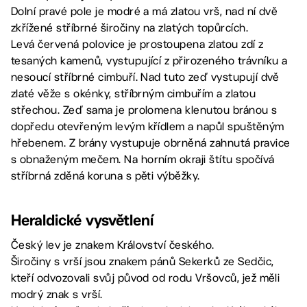
Dolní pravé pole je modré a má zlatou vrš, nad ní dvě
zkřížené stříbrné širočiny na zlatých topůrcích.
Levá červená polovice je prostoupena zlatou zdí z
tesaných kamenů, vystupující z přirozeného trávníku a
nesoucí stříbrné cimbuří. Nad tuto zeď vystupují dvě
zlaté věže s okénky, stříbrným cimbuřím a zlatou
střechou. Zeď sama je prolomena klenutou bránou s
dopředu otevřeným levým křídlem a napůl spuštěným
hřebenem. Z brány vystupuje obrněná zahnutá pravice
s obnaženým mečem. Na horním okraji štítu spočívá
stříbrná zděná koruna s pěti výběžky.
Heraldické vysvětlení
Český lev je znakem Království českého.
Širočiny s vrší jsou znakem pánů Sekerků ze Sedčic,
kteří odvozovali svůj původ od rodu Vršovců, jež měli
modrý znak s vrší.