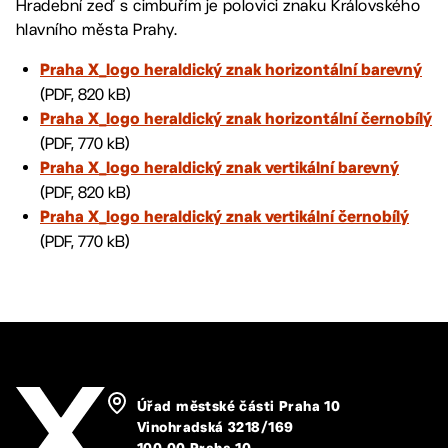
Hradební zeď s cimbuřím je polovici znaku Královského
hlavního města Prahy.
Praha X_logo heraldický znak horizontální barevný
(PDF, 820 kB)
Praha X_logo heraldický znak horizontální černobílý
(PDF, 770 kB)
Praha X_logo heraldický znak vertikální barevný
(PDF, 820 kB)
Praha X_logo heraldický znak vertikální černobílý
(PDF, 770 kB)
Úřad městské části Praha 10
Vinohradská 3218/169