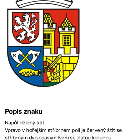
Popis znaku
Napůl dělený štít.
Vpravo v hořejším stříbrném poli je červený štít se
stříbrným dvojocasým lvem se zlatou korunou.