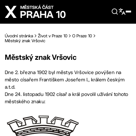
Přejít na hlavní obsah
Úvodní stránka
Život v Praze 10
O Praze 10
Městský znak Vršovic
Městský znak Vršovic
Dne 2. března 1902 byl městys Vršovice povýšen na
město císařem Františkem Josefem I., králem českým
a.t.d.
Dne 24. listopadu 1902 císař a král povolil užívání tohoto
městského znaku: