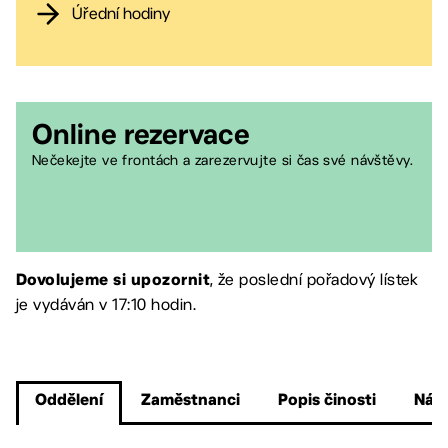
Úřední hodiny
Online rezervace
Nečekejte ve frontách a zarezervujte si čas své návštěvy.
, že poslední pořadový lístek
Dovolujeme si upozornit
je vydáván v 17:10 hodin.
Oddělení
Zaměstnanci
Popis činosti
Návo