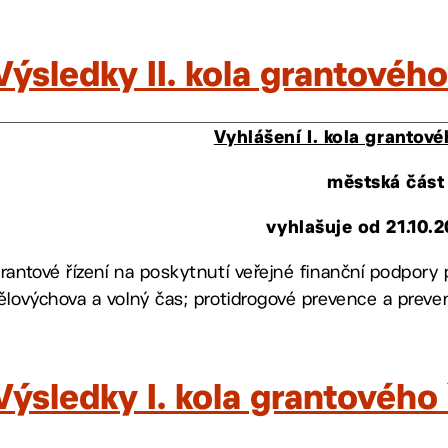
Výsledky II. kola grantovéh
Vyhlášení I. kola grantové
městská část
vyhlašuje od 21.10.2
rantové řízení na poskytnutí veřejné finanční podpory p
ělovýchova a volný čas; protidrogové prevence a prevenc
Výsledky I. kola grantového 