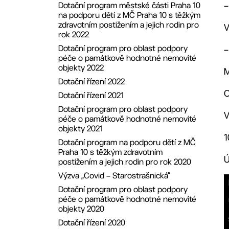
Dotační program městské části Praha 10
8. ZMČ ze dne 24.6.2019
na podporu dětí z MČ Praha 10 s těžkým
7. ZMČ ze dne 27.5.2019
zdravotním postižením a jejich rodin pro
V
rok 2022
6. ZMČ ze dne 29.4.2019
Dotační program pro oblast podpory
5. ZMČ ze dne 25.3.2019
péče o památkově hodnotné nemovité
4. ZMČ ze dne 25.2.2019
objekty 2022
M
3. ZMČ ze dne 28.1.2019
Dotační řízení 2022
2. ZMČ ze dne 10.12.2018
O
Dotační řízení 2021
Dotační program pro oblast podpory
V
péče o památkově hodnotné nemovité
objekty 2021
1
Dotační program na podporu dětí z MČ
Praha 10 s těžkým zdravotním
Ú
postižením a jejich rodin pro rok 2020
Výzva „Covid – Starostrašnická“
Dotační program pro oblast podpory
péče o památkově hodnotné nemovité
objekty 2020
Dotační řízení 2020