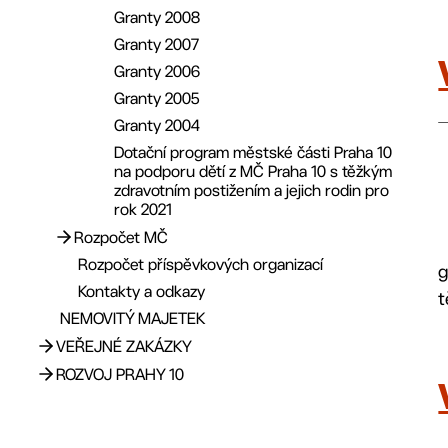
Granty 2008
Granty 2007
Granty 2006
Granty 2005
Granty 2004
Dotační program městské části Praha 10
na podporu dětí z MČ Praha 10 s těžkým
zdravotním postižením a jejich rodin pro
rok 2021
Rozpočet MČ
Rozpočet příspěvkových organizací
g
Rozpočet 2026
Kontakty a odkazy
t
Rozpočet 2025
NEMOVITÝ MAJETEK
Rozpočet 2024
VEŘEJNÉ ZAKÁZKY
Rozpočet 2023
ROZVOJ PRAHY 10
Rozpočet 2022
Profil zadavatele
Rozpočet 2021
Registr zástupců občanů
Aktuality
Rozpočet 2020
Evropské fondy