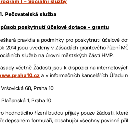
rogram I – Sociální služby
.1. Pečovatelská služba
působ poskytnutí účelové dotace – grantu
eškerá pravidla a podmínky pro poskytnutí účelové d
ok 2014 jsou uvedeny v Zásadách grantového řízení M
ociálních služeb na úrovni městských částí HMP.
ásady včetně Žádosti jsou k dispozici na internetový
a v informačních kancelářích Úřadu m
www.praha10.cz
 Vršovická 68, Praha 10
 Plaňanská 1, Praha 10
o hodnotícího řízení budou přijaty pouze žádosti, kt
ředepsaném formuláři, obsahující všechny povinné příl