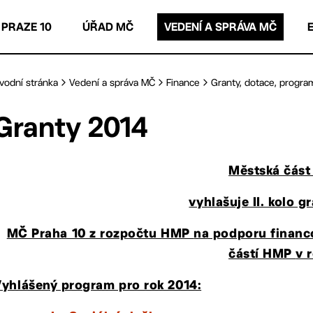
 PRAZE 10
ÚŘAD MČ
VEDENÍ A SPRÁVA MČ
vodní stránka
Vedení a správa MČ
Finance
Granty, dotace, progra
Granty 2014
Městská část
vyhlašuje II. kolo g
MČ Praha 10 z rozpočtu HMP
na podporu financo
částí HMP
v 
yhlášený program pro rok 2014: