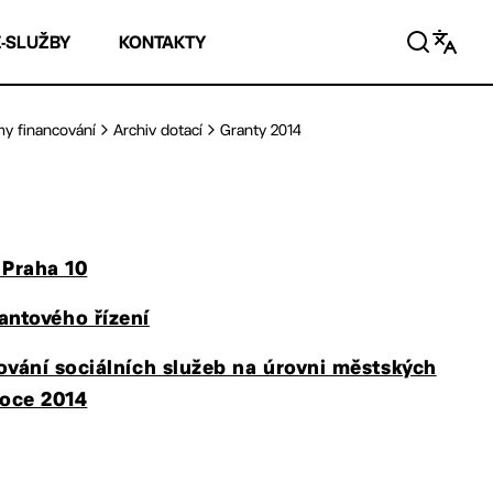
E-SLUŽBY
KONTAKTY
my financování
Archiv dotací
Granty 2014
 Praha 10
rantového řízení
vání sociálních služeb na úrovni městských
roce 2014