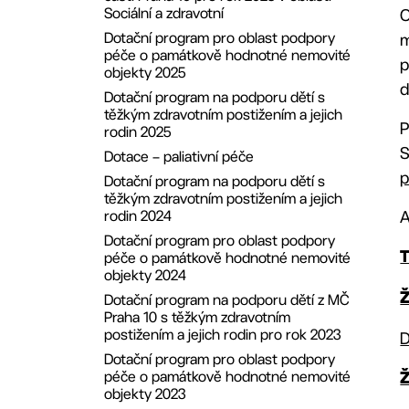
27. ZMČ ze dne 20.12.2021
Redakční rada
Sociální a zdravotní
O
26. ZMČ ze dne 15.11.2021
Dotační program pro oblast podpory
m
péče o památkově hodnotné nemovité
25. ZMČ ze dne 20.9.2021
p
objekty 2025
24. ZMČ ze dne 21.6.2021
d
Dotační program na podporu dětí s
23. ZMČ ze dne 12.4.2021
těžkým zdravotním postižením a jejich
P
22. ZMČ ze dne 25.1.2021
rodin 2025
S
21. ZMČ dne 21.12.2020
Dotace – paliativní péče
p
20. ZMČ dne 9.11.2020
Dotační program na podporu dětí s
těžkým zdravotním postižením a jejich
19. ZMČ dne 30.9.2020
rodin 2024
A
18. ZMČ dne 14.9.2020
Dotační program pro oblast podpory
17. ZMČ ze dne 22.6.2020
péče o památkově hodnotné nemovité
T
objekty 2024
16. ZMČ ze dne 25.5.2020
Dotační program na podporu dětí z MČ
Ž
15. ZMČ dne 2.3.2020
Praha 10 s těžkým zdravotním
14. ZMČ ze dne 27.1.2020
postižením a jejich rodin pro rok 2023
D
13. ZMČ ze dne 16. 12. 2019
Dotační program pro oblast podpory
10. ZMČ ze dne 23.9.2019
péče o památkově hodnotné nemovité
objekty 2023
9. ZMČ ze dne 11.9.2019