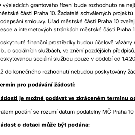
 výsledcích grantového řízení bude rozhodnuto na ne
ěstské části Praha 10. Žadatelé schválených projektů
odepsání smlouvy. Úřad městské části Praha 10 zveře
esce a internetových stránkách městské části Praha 1
oskytnuté finanční prostředky budou účelově vázány n
b., o sociálních službách, ve znění pozdějších předpisů
oskytovanou sociální službou pouze v období od 1.4.201
ž do konečného rozhodnutí nebudou poskytovány žádn
ermín pro podávání žádostí:
ádosti je možné podávat ve zkráceném termínu od
atem podání se rozumí datum podatelny MČ Praha 10 
Žádost o dotaci může být podána: