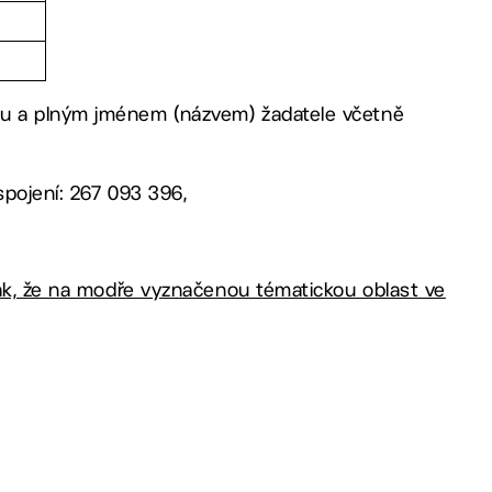
mu a plným jménem (názvem) žadatele včetně
spojení: 267 093 396,
tak, že na modře vyznačenou tématickou oblast ve
4