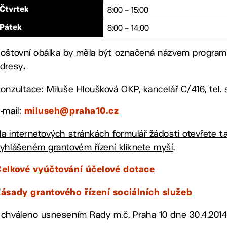
8:00 – 15:00
Čtvrtek
8:00 – 14:00
Pátek
oštovní obálka by měla být označená názvem progra
dresy
.
onzultace: Miluše Hloušková OKP, kancelář C/416, tel. 
-mail:
miluseh@praha10.cz
a internetových stránkách formulář žádosti otevřete 
yhlášeném grantovém řízení kliknete myší
.
elkové vyúčtování účelové dotace
ásady grantového řízení sociálních služeb
chváleno usnesením Rady m.č. Praha 10 dne 30.4.201