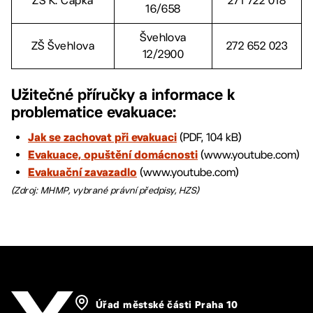
ZŠ K. Čapka
271 722 018
16/658
Švehlova
ZŠ Švehlova
272 652 023
12/2900
Užitečné příručky a informace k
problematice evakuace:
(PDF, 104 kB)
Jak se zachovat při evakuaci
(www.youtube.com)
Evakuace, opuštění domácnosti
(www.youtube.com)
Evakuační zavazadlo
(Zdroj: MHMP, vybrané právní předpisy, HZS)
Úřad městské části Praha 10