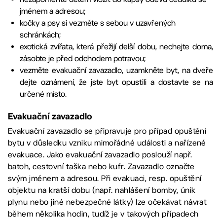
jménem a adresou;
kočky a psy si vezměte s sebou v uzavřených
schránkách;
exotická zvířata, která přežijí delší dobu, nechejte doma,
zásobte je před odchodem potravou;
vezměte evakuační zavazadlo, uzamkněte byt, na dveře
dejte oznámení, že jste byt opustili a dostavte se na
určené místo.
Evakuační zavazadlo
Evakuační zavazadlo se připravuje pro případ opuštění
bytu v důsledku vzniku mimořádné události a nařízené
evakuace. Jako evakuační zavazadlo poslouží např.
batoh, cestovní taška nebo kufr. Zavazadlo označte
svým jménem a adresou. Při evakuaci, resp. opuštění
objektu na kratší dobu (např. nahlášení bomby, únik
plynu nebo jiné nebezpečné látky) lze očekávat návrat
během několika hodin, tudíž je v takových případech