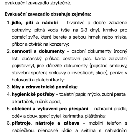
evakuační zavazadlo zbytečné.
Evakuační zavazadlo obsahuje zejména:
– trvanlivé a dobře zabalené
jídlo, pití a nádobí
potraviny, pitná voda (vše na 2-3 dny), krmivo pro
domácí zvíře, které berete s sebou, hrnek nebo miska,
příbor a otvírák na konzervy;
– osobní dokumenty (rodný
cennosti a dokumenty
list, občanský průkaz, cestovní pas, karta zdravotní
pojišťovny), jiné důležité dokumenty (pojistné smlouvy,
stavební spoření, smlouvy o investicích, akcie), peníze v
hotovosti a platební karty;
léky a zdravotnické pomůcky;
– toaletní papír, mýdlo, zubní pasta
hygienické potřeby
a kartáček, ručník apod.;
– náhradní prádlo,
oblečení a vybavení pro přespání
oděv a obuv, spací pytel, karimatka, pláštěnka;
– mobilní telefon s
přístroje, nástroje a zábava
nabíječkou, přenosné rádio a svítilna s náhradními