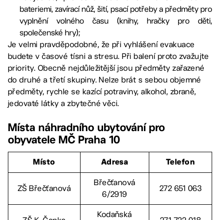
bateriemi, zavírací nůž, šití, psací potřeby a předměty pro
vyplnění volného času (knihy, hračky pro děti,
společenské hry);
Je velmi pravděpodobné, že při vyhlášení evakuace
budete v časové tísni a stresu. Při balení proto zvažujte
priority. Obecně nejdůležitější jsou předměty zařazené
do druhé a třetí skupiny. Nelze brát s sebou objemné
předměty, rychle se kazící potraviny, alkohol, zbraně,
jedovaté látky a zbytečné věci.
Místa náhradního ubytování pro
obyvatele MČ Praha 10
Místo
Adresa
Telefon
Břečťanová
ZŠ Břečťanová
272 651 063
6/2919
Kodaňská