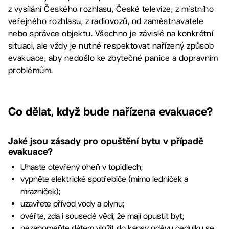
z vysílání Českého rozhlasu, České televize, z místního
veřejného rozhlasu, z radiovozů, od zaměstnavatele
nebo správce objektu. Všechno je závislé na konkrétní
situaci, ale vždy je nutné respektovat nařízený způsob
evakuace, aby nedošlo ke zbytečné panice a dopravním
problémům.
Co dělat, když bude nařízena evakuace?
Jaké jsou zásady pro opuštění bytu v případě
evakuace?
Uhaste otevřený oheň v topidlech;
vypněte elektrické spotřebiče (mimo ledniček a
mrazniček);
uzavřete přívod vody a plynu;
ověřte, zda i sousedé vědí, že mají opustit byt;
nezapomeňte dětem vložit do kapsy oděvu cedulku se