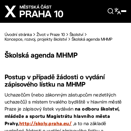
Přejít na hlavní obsah
Úvodní stránka
Život v Praze 10
Školství
Koncepce, rozvoj, projekty školství
Školská agenda MHMP
Školská agenda MHMP
Postup v případě žádosti o vydání
zápisového lístku na MHMP
Uchazečům (nebo zákonným zástupcům nezletilých
uchazečů) s místem trvalého bydliště v hlavním městě
Praze je zápisový lístek vydáván
na odboru školství,
mládeže a sportu Magistrátu hlavního města
,a to na základě
Prahy,
http://skoly.praha.eu/
vyplněné žádosti o vydání zápisového lístku a