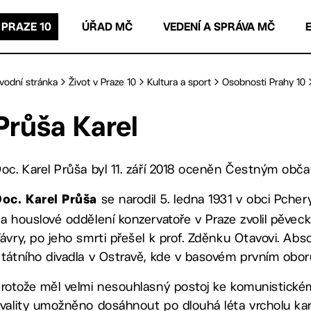
 PRAZE 10
ÚŘAD MČ
VEDENÍ A SPRÁVA MČ
vodní stránka
Život v Praze 10
Kultura a sport
Osobnosti Prahy 10
Průša Karel
oc. Karel Průša byl 11. září 2018 oceněn Čestným obč
se narodil 5. ledna 1931 v obci Pcher
oc. Karel Průša
a houslové oddělení konzervatoře v Praze zvolil pěvecký 
ávry, po jeho smrti přešel k prof. Zděnku Otavovi. Absol
tátního divadla v Ostravě, kde v basovém prvním obor
rotože měl velmi nesouhlasný postoj ke komunistické
vality umožněno dosáhnout po dlouhá léta vrcholu kari