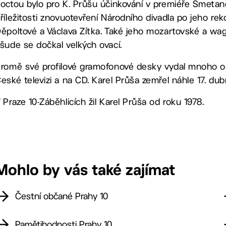
octou bylo pro K. Průšu účinkování v premiéře Smetanov
říležitosti znovuotevření Národního divadla po jeho rek
ěpoltové a Václava Zítka. Také jeho mozartovské a wa
šude se dočkal velkých ovací.
romě své profilové gramofonové desky vydal mnoho op
eské televizi a na CD. Karel Průša zemřel náhle 17. dub
 Praze 10-Záběhlicích žil Karel Průša od roku 1978.
Mohlo by vás také zajímat
Čestní občané Prahy 10
Pamětihodnosti Prahy 10