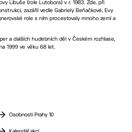
y Libuše (role Lutobora) v r. 1983. Zde, při
onstrukci, zazářil vedle Gabriely Beňačkové, Evy
gnerovské role s ním procestovaly mnoho zemí a
er a dalších hudebních děl v Českém rozhlase,
na 1999 ve věku 68 let.
Osobnosti Prahy 10
Kalendář akcí