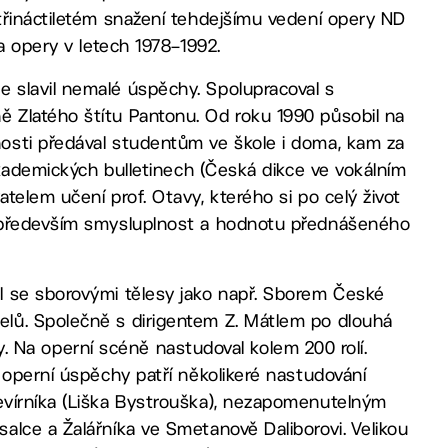
třináctiletém snažení tehdejšímu vedení opery ND
a opery v letech 1978–1992.
 slavil nemalé úspěchy. Spolupracoval s
 Zlatého štítu Pantonu. Od roku 1990 působil na
osti předával studentům ve škole i doma, kam za
akademických bulletinech (Česká dikce ve vokálním
telem učení prof. Otavy, kterého si po celý život
e především smysluplnost a hodnotu přednášeného
l se sborovými tělesy jako např. Sborem České
lů. Společně s dirigentem Z. Mátlem po dlouhá
rby. Na operní scéně nastudoval kolem 200 rolí.
 operní úspěchy patří několikeré nastudování
evírníka (Liška Bystrouška), nezapomenutelným
alce a Žalářníka ve Smetanově Daliborovi. Velikou