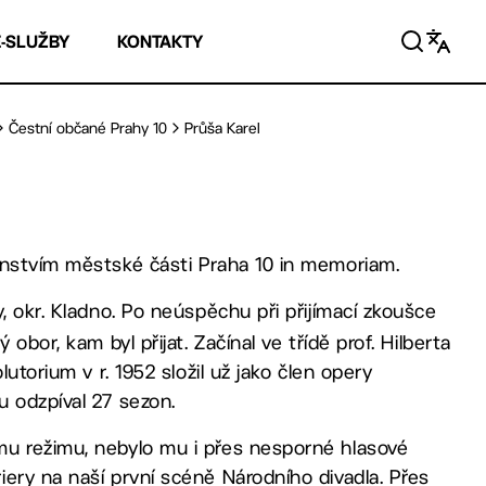
E-SLUŽBY
KONTAKTY
Čestní občané Prahy 10
Průša Karel
anstvím městské části Praha 10 in memoriam.
y, okr. Kladno. Po neúspěchu při přijímací zkoušce
obor, kam byl přijat. Začínal ve třídě prof. Hilberta
utorium v r. 1952 složil už jako člen opery
u odzpíval 27 sezon.
mu režimu, nebylo mu i přes nesporné hlasové
ery na naší první scéně Národního divadla. Přes