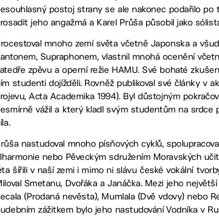
esouhlasný postoj strany se ale nakonec podařilo po 
rosadit jeho angažmá a Karel Průša působil jako sólist
rocestoval mnoho zemí světa včetně Japonska a všude
antonem, Supraphonem, vlastnil mnohá ocenění včetně
atedře zpěvu a operní režie HAMU. Své bohaté zkušen
ím studenti dojížděli. Rovněž publikoval své články v 
rojevu, Acta Academika 1994). Byl důstojným pokračova
esmírně vážil a který kladl svým studentům na srdc
íla.
růša nastudoval mnoho písňových cyklů, spolupracova
ilharmonie nebo Pěveckým sdružením Moravských učite
éta šířili v naší zemi i mimo ni slávu české vokální tvo
iloval Smetanu, Dvořáka a Janáčka. Mezi jeho největší
ecala (Prodaná nevěsta), Mumlala (Dvě vdovy) nebo R
udebním zážitkem bylo jeho nastudování Vodníka v Rus