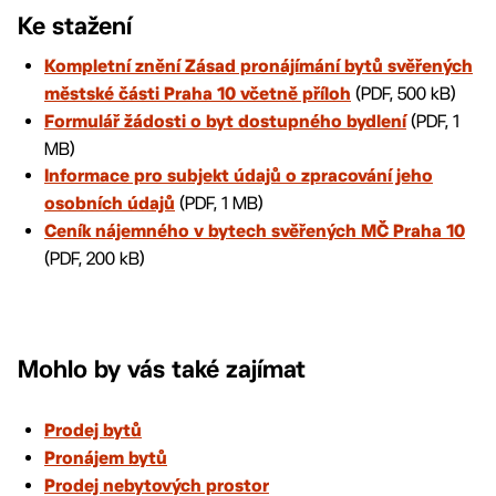
Ke stažení
Kompletní znění Zásad pronájímání bytů svěřených
(PDF, 500 kB)
městské části Praha 10 včetně příloh
(PDF, 1
Formulář žádosti o byt dostupného bydlení
MB)
Informace pro subjekt údajů o zpracování jeho
(PDF, 1 MB)
osobních údajů
Ceník nájemného v bytech svěřených MČ Praha 10
(PDF, 200 kB)
Mohlo by vás také zajímat
Prodej bytů
Pronájem bytů
Prodej nebytových prostor