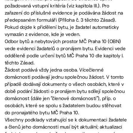
požadovaná vstupní kritéria (viz kapitola III.). Pro
zařazení do příslušné evidence je podávána žádost na
předepsaném formuláři (Příloha č. 3 těchto Zásad).
Pokud dojde k přidělení bytu, je žadatel automaticky
vymazán z evidence, kde je veden.
Odbor bytů a nebytových prostor MČ Praha 10 (OBN)
vede evidenci žadatelů o pronájem bytu. Evidenci vede
odděleně podle určení bytů MČ Praha 10 dle kapitoly I.
těchto Zásad.
Žádost podává vždy jedna osoba. Vícečlenné
domácnosti podávají jednu společnou žádost. V tomto
případě dodávají dokumenty o všech osobách, které v
době podání žádosti o pronájem bytu sdílejí společnou
domácnost (dále jen “členové domácnosti”), příp. o
osobách, které se spolu s žadatelem budou stěhovat
do pronajatého bytu MČ Praha 10.
Všechny podklady vztahující se k dokumentaci žadatele
a členů jeho domácnosti musí být aktuální; aktualizaci