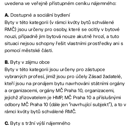
uvedena ve veřejně přístupném ceníku nájemného:
Dostupné a sociální bydlení
A.
Byty v této kategorii (v rámci kvóty bytů schválené
RMČ) jsou určeny pro osoby, které se ocitly v bytové
nouzi, případně jim bytová nouze akutně hrozí, a tuto
situaci nejsou schopny řešit vlastními prostředky ani s
pomocí městské části.
Byty v zájmu obce
B.
Byty v této kategorii jsou určeny pro zástupce
vybraných profesí, jimiž jsou pro účely Zásad žadatelé,
kteří jsou na pronájem bytu navrhováni státními orgány
a organizacemi, orgány MČ Praha 10, organizacemi,
jejichž zřizovatelem je HMP, MČ Praha 10 a příslušnými
odbory MČ Praha 10 (dále jen “navrhující subjekt”), a to v
rámci kvóty bytů schválené RMČ.
Byty s tržní výší nájemného
C.