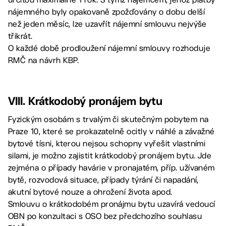
nájemného byly opakovaně zpožďovány o dobu delší
než jeden měsíc, lze uzavřít nájemní smlouvu nejvýše
třikrát.
O každé době prodloužení nájemní smlouvy rozhoduje
RMČ na návrh KBP.
VIII. Krátkodobý pronájem bytu
Fyzickým osobám s trvalým či skutečným pobytem na
Praze 10, které se prokazatelně ocitly v náhlé a závažné
bytové tísni, kterou nejsou schopny vyřešit vlastními
silami, je možno zajistit krátkodobý pronájem bytu. Jde
zejména o případy havárie v pronajatém, příp. užívaném
bytě, rozvodová situace, případy týrání či napadání,
akutní bytové nouze a ohrožení života apod.
Smlouvu o krátkodobém pronájmu bytu uzavírá vedoucí
OBN po konzultaci s OSO bez předchozího souhlasu