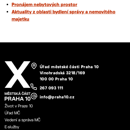
Pronájem nebytových prostor
Aktuality z oblasti bydlení správy a nemovitého
majetku
Úřad městské části Praha 10
Vinohradská 3218/169
100 00 Praha 10
267 093 111
info@praha10.cz
Život v Praze 10
Úřad MČ
Vedení a správa MČ
E-služby