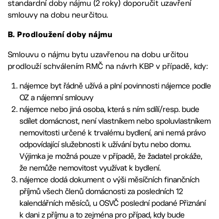
standardní doby nájmu (2 roky) doporučit uzavření
smlouvy na dobu neurčitou.
B. Prodloužení doby nájmu
Smlouvu o nájmu bytu uzavřenou na dobu určitou
prodlouží schválením RMČ na návrh KBP v případě, kdy:
nájemce byt řádně užívá a plní povinnosti nájemce podle
OZ a nájemní smlouvy
nájemce nebo jiná osoba, která s ním sdílí/resp. bude
sdílet domácnost, není vlastníkem nebo spoluvlastníkem
nemovitosti určené k trvalému bydlení, ani nemá právo
odpovídající služebnosti k užívání bytu nebo domu.
Výjimka je možná pouze v případě, že žadatel prokáže,
že nemůže nemovitost využívat k bydlení.
nájemce dodá dokument o výši měsíčních finančních
příjmů všech členů domácnosti za posledních 12
kalendářních měsíců, u OSVČ poslední podané Přiznání
k dani z příjmu a to zejména pro případ, kdy bude