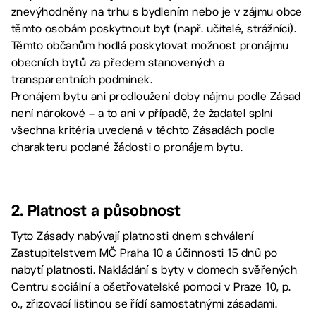
znevýhodněny na trhu s bydlením nebo je v zájmu obce
těmto osobám poskytnout byt (např. učitelé, strážníci).
Těmto občanům hodlá poskytovat možnost pronájmu
obecních bytů za předem stanovených a
transparentních podmínek.
Pronájem bytu ani prodloužení doby nájmu podle Zásad
není nárokové – a to ani v případě, že žadatel splní
všechna kritéria uvedená v těchto Zásadách podle
charakteru podané žádosti o pronájem bytu.
2. Platnost a působnost
Tyto Zásady nabývají platnosti dnem schválení
Zastupitelstvem MČ Praha 10 a účinnosti 15 dnů po
nabytí platnosti. Nakládání s byty v domech svěřených
Centru sociální a ošetřovatelské pomoci v Praze 10, p.
o., zřizovací listinou se řídí samostatnými zásadami.