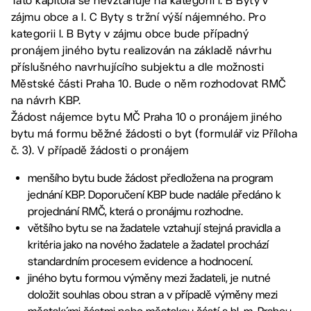
Tato kapitola se nevztahuje na kategorii I. B Byty v
zájmu obce a I. C Byty s tržní výší nájemného. Pro
kategorii I. B Byty v zájmu obce bude případný
pronájem jiného bytu realizován na základě návrhu
příslušného navrhujícího subjektu a dle možnosti
Městské části Praha 10. Bude o něm rozhodovat RMČ
na návrh KBP.
Žádost nájemce bytu MČ Praha 10 o pronájem jiného
bytu má formu běžné žádosti o byt (formulář viz Příloha
č. 3). V případě žádosti o pronájem
menšího bytu bude žádost předložena na program
jednání KBP. Doporučení KBP bude nadále předáno k
projednání RMČ, která o pronájmu rozhodne.
většího bytu se na žadatele vztahují stejná pravidla a
kritéria jako na nového žadatele a žadatel prochází
standardním procesem evidence a hodnocení.
jiného bytu formou výměny mezi žadateli, je nutné
doložit souhlas obou stran a v případě výměny mezi