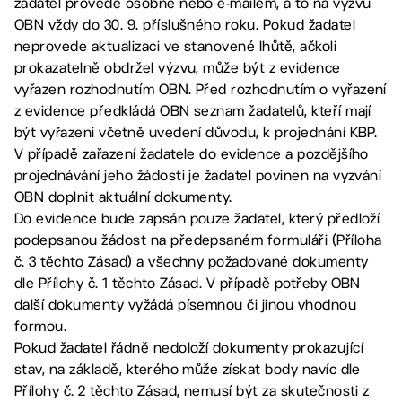
žadatel provede osobně nebo e-mailem, a to na výzvu
OBN vždy do 30. 9. příslušného roku. Pokud žadatel
neprovede aktualizaci ve stanovené lhůtě, ačkoli
prokazatelně obdržel výzvu, může být z evidence
vyřazen rozhodnutím OBN. Před rozhodnutím o vyřazení
z evidence předkládá OBN seznam žadatelů, kteří mají
být vyřazeni včetně uvedení důvodu, k projednání KBP.
V případě zařazení žadatele do evidence a pozdějšího
projednávání jeho žádosti je žadatel povinen na vyzvání
OBN doplnit aktuální dokumenty.
Do evidence bude zapsán pouze žadatel, který předloží
podepsanou žádost na předepsaném formuláři (Příloha
č. 3 těchto Zásad) a všechny požadované dokumenty
dle Přílohy č. 1 těchto Zásad. V případě potřeby OBN
další dokumenty vyžádá písemnou či jinou vhodnou
formou.
Pokud žadatel řádně nedoloží dokumenty prokazující
stav, na základě, kterého může získat body navíc dle
Přílohy č. 2 těchto Zásad, nemusí být za skutečnosti z