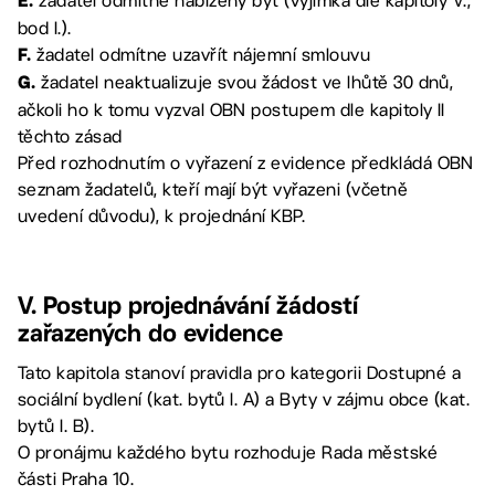
žadatel odmítne nabízený byt (výjimka dle kapitoly V.,
E.
bod I.).
žadatel odmítne uzavřít nájemní smlouvu
F.
žadatel neaktualizuje svou žádost ve lhůtě 30 dnů,
G.
ačkoli ho k tomu vyzval OBN postupem dle kapitoly II
těchto zásad
Před rozhodnutím o vyřazení z evidence předkládá OBN
seznam žadatelů, kteří mají být vyřazeni (včetně
uvedení důvodu), k projednání KBP.
V. Postup projednávání žádostí
zařazených do evidence
Tato kapitola stanoví pravidla pro kategorii Dostupné a
sociální bydlení (kat. bytů I. A) a Byty v zájmu obce (kat.
bytů I. B).
O pronájmu každého bytu rozhoduje Rada městské
části Praha 10.