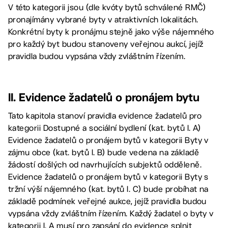
V této kategorii jsou (dle kvóty bytů schválené RMČ)
pronajímány vybrané byty v atraktivních lokalitách.
Konkrétní byty k pronájmu stejně jako výše nájemného
pro každý byt budou stanoveny veřejnou aukcí, jejíž
pravidla budou vypsána vždy zvláštním řízením.
II. Evidence žadatelů o pronájem bytu
Tato kapitola stanoví pravidla evidence žadatelů pro
kategorii Dostupné a sociální bydlení (kat. bytů I. A)
Evidence žadatelů o pronájem bytů v kategorii Byty v
zájmu obce (kat. bytů I. B) bude vedena na základě
žádostí došlých od navrhujících subjektů odděleně.
Evidence žadatelů o pronájem bytů v kategorii Byty s
tržní výší nájemného (kat. bytů I. C) bude probíhat na
základě podmínek veřejné aukce, jejíž pravidla budou
vypsána vždy zvláštním řízením. Každý žadatel o byty v
kategorii I. A musí pro zapsání do evidence splnit