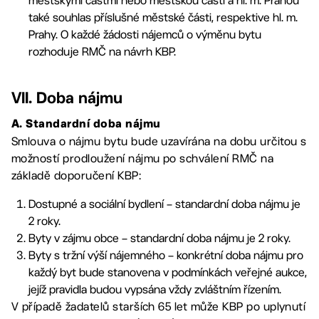
městskými částmi nebo městskou částí a hl. m. Prahou
také souhlas příslušné městské části, respektive hl. m.
Prahy. O každé žádosti nájemců o výměnu bytu
rozhoduje RMČ na návrh KBP.
VII. Doba nájmu
A. Standardní doba nájmu
Smlouva o nájmu bytu bude uzavírána na dobu určitou s
možností prodloužení nájmu po schválení RMČ na
základě doporučení KBP:
Dostupné a sociální bydlení – standardní doba nájmu je
2 roky.
Byty v zájmu obce – standardní doba nájmu je 2 roky.
Byty s tržní výší nájemného – konkrétní doba nájmu pro
každý byt bude stanovena v podmínkách veřejné aukce,
jejíž pravidla budou vypsána vždy zvláštním řízením.
V případě žadatelů starších 65 let může KBP po uplynutí