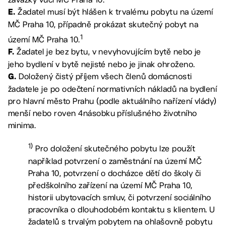
Žadatel musí být hlášen k trvalému pobytu na území
E.
MČ Praha 10, případně prokázat skutečný pobyt na
1
území MČ Praha 10.
Žadatel je bez bytu, v nevyhovujícím bytě nebo je
F.
jeho bydlení v bytě nejisté nebo je jinak ohroženo.
Doložený čistý příjem všech členů domácnosti
G.
žadatele je po odečtení normativních nákladů na bydlení
pro hlavní město Prahu (podle aktuálního nařízení vlády)
menší nebo roven 4násobku příslušného životního
minima.
1)
Pro doložení skutečného pobytu lze použít
například potvrzení o zaměstnání na území MČ
Praha 10, potvrzení o docházce dětí do školy či
předškolního zařízení na území MČ Praha 10,
historii ubytovacích smluv, či potvrzení sociálního
pracovníka o dlouhodobém kontaktu s klientem. U
žadatelů s trvalým pobytem na ohlašovně pobytu