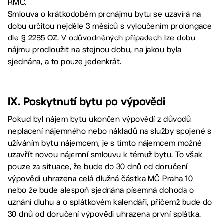
RMČ.
Smlouva o krátkodobém pronájmu bytu se uzavírá na
dobu určitou nejdéle 3 měsíců s vyloučením prolongace
dle § 2285 OZ. V odůvodněných případech lze dobu
nájmu prodloužit na stejnou dobu, na jakou byla
sjednána, a to pouze jedenkrát.
IX. Poskytnutí bytu po výpovědi
Pokud byl nájem bytu ukončen výpovědí z důvodů
neplacení nájemného nebo nákladů na služby spojené s
užíváním bytu nájemcem, je s tímto nájemcem možné
uzavřít novou nájemní smlouvu k témuž bytu. To však
pouze za situace, že bude do 30 dnů od doručení
výpovědi uhrazena celá dlužná částka MČ Praha 10
nebo že bude alespoň sjednána písemná dohoda o
uznání dluhu a o splátkovém kalendáři, přičemž bude do
30 dnů od doručení výpovědi uhrazena první splátka.