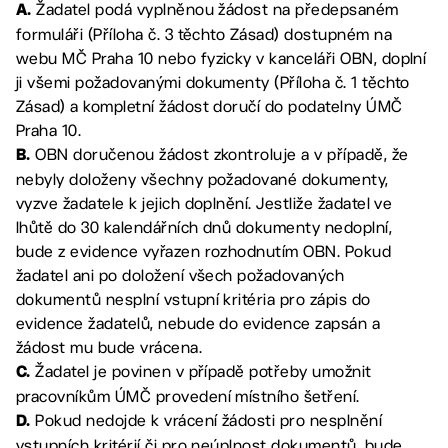
Žadatel podá vyplněnou žádost na předepsaném
A.
formuláři (Příloha č. 3 těchto Zásad) dostupném na
webu MČ Praha 10 nebo fyzicky v kanceláři OBN, doplní
ji všemi požadovanými dokumenty (Příloha č. 1 těchto
Zásad) a kompletní žádost doručí do podatelny ÚMČ
Praha 10.
OBN doručenou žádost zkontroluje a v případě, že
B.
nebyly doloženy všechny požadované dokumenty,
vyzve žadatele k jejich doplnění. Jestliže žadatel ve
lhůtě do 30 kalendářních dnů dokumenty nedoplní,
bude z evidence vyřazen rozhodnutím OBN. Pokud
žadatel ani po doložení všech požadovaných
dokumentů nesplní vstupní kritéria pro zápis do
evidence žadatelů, nebude do evidence zapsán a
žádost mu bude vrácena.
Žadatel je povinen v případě potřeby umožnit
C.
pracovníkům ÚMČ provedení místního šetření.
Pokud nedojde k vrácení žádosti pro nesplnění
D.
vstupních kritérií či pro neúplnost dokumentů, bude