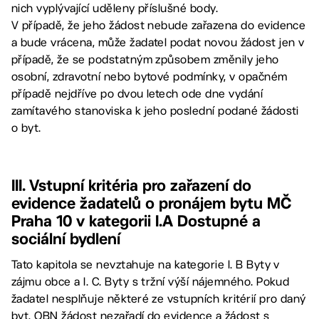
nich vyplývající uděleny příslušné body.
V případě, že jeho žádost nebude zařazena do evidence
a bude vrácena, může žadatel podat novou žádost jen v
případě, že se podstatným způsobem změnily jeho
osobní, zdravotní nebo bytové podmínky, v opačném
případě nejdříve po dvou letech ode dne vydání
zamítavého stanoviska k jeho poslední podané žádosti
o byt.
III. Vstupní kritéria pro zařazení do
evidence žadatelů o pronájem bytu MČ
Praha 10 v kategorii I.A Dostupné a
sociální bydlení
Tato kapitola se nevztahuje na kategorie I. B Byty v
zájmu obce a I. C. Byty s tržní výší nájemného. Pokud
žadatel nesplňuje některé ze vstupních kritérií pro daný
byt, OBN žádost nezařadí do evidence a žádost s