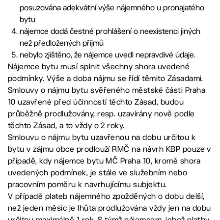
posuzována adekvátní výše nájemného u pronajatého
bytu
nájemce dodá čestné prohlášení o neexistenci jiných
než předložených příjmů
nebylo zjištěno, že nájemce uvedl nepravdivé údaje.
Nájemce bytu musí splnit všechny shora uvedené
podmínky. Výše a doba nájmu se řídí těmito Zásadami.
Smlouvy o nájmu bytu svěřeného městské části Praha
10 uzavřené před účinností těchto Zásad, budou
průběžně prodlužovány, resp. uzavírány nově podle
těchto Zásad, a to vždy o 2 roky.
Smlouvu o nájmu bytu uzavřenou na dobu určitou k
bytu v zájmu obce prodlouží RMČ na návrh KBP pouze v
případě, kdy nájemce bytu MČ Praha 10, kromě shora
uvedených podmínek, je stále ve služebním nebo
pracovním poměru k navrhujícímu subjektu.
V případě plateb nájemného zpožděných o dobu delší,
než jeden měsíc je lhůta prodlužována vždy jen na dobu
určitou maximálně 1 rok. S týmž nájemcem, jehož platby