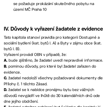
se požaduje prokázání skutečného pobytu na
území MČ Praha 10
IV. Důvody k vyřazení žadatele z evidence
Tato kapitola stanoví pravidla pro kategorii Dostupné a
sociální bydlení (kat. bytů I. A) a Byty v zájmu obce (kat.
bytů I. B).
Vyřazení provádí OBN v případě, že:
bude zjištěno, že žadatel uvedl nepravdivé informace.
A.
pominou důvody, pro které byl žadatel zařazen do
B.
evidence.
žadatel nedoloží všechny požadované dokumenty dle
C.
Přílohy č. 1 těchto Zásad.
žadatel se k nabídce pronájmu bytu bez vážných
D.
důvodů nevyjádří ve lhůtě do 30 kalendářních dnů ode
dne jejího obdržení.