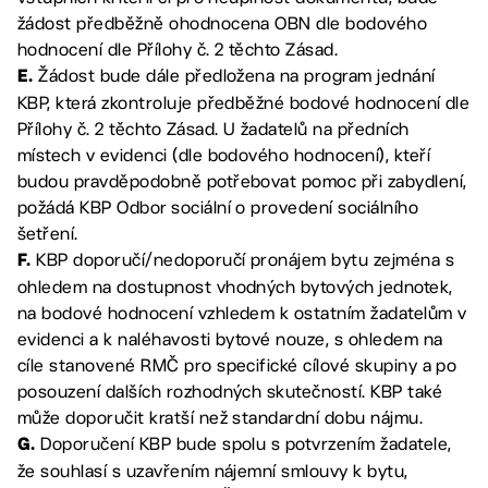
žádost předběžně ohodnocena OBN dle bodového
hodnocení dle Přílohy č. 2 těchto Zásad.
Žádost bude dále předložena na program jednání
E.
KBP, která zkontroluje předběžné bodové hodnocení dle
Přílohy č. 2 těchto Zásad. U žadatelů na předních
místech v evidenci (dle bodového hodnocení), kteří
budou pravděpodobně potřebovat pomoc při zabydlení,
požádá KBP Odbor sociální o provedení sociálního
šetření.
KBP doporučí/nedoporučí pronájem bytu zejména s
F.
ohledem na dostupnost vhodných bytových jednotek,
na bodové hodnocení vzhledem k ostatním žadatelům v
evidenci a k naléhavosti bytové nouze, s ohledem na
cíle stanovené RMČ pro specifické cílové skupiny a po
posouzení dalších rozhodných skutečností. KBP také
může doporučit kratší než standardní dobu nájmu.
Doporučení KBP bude spolu s potvrzením žadatele,
G.
že souhlasí s uzavřením nájemní smlouvy k bytu,