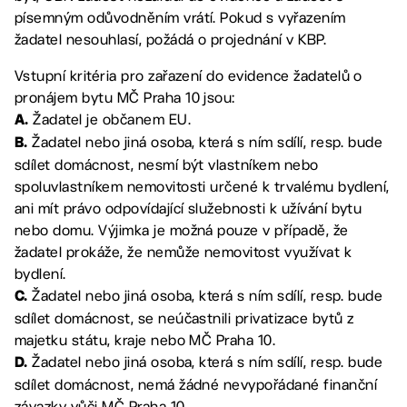
písemným odůvodněním vrátí. Pokud s vyřazením
žadatel nesouhlasí, požádá o projednání v KBP.
Vstupní kritéria pro zařazení do evidence žadatelů o
pronájem bytu MČ Praha 10 jsou:
Žadatel je občanem EU.
A.
Žadatel nebo jiná osoba, která s ním sdílí, resp. bude
B.
sdílet domácnost, nesmí být vlastníkem nebo
spoluvlastníkem nemovitosti určené k trvalému bydlení,
ani mít právo odpovídající služebnosti k užívání bytu
nebo domu. Výjimka je možná pouze v případě, že
žadatel prokáže, že nemůže nemovitost využívat k
bydlení.
Žadatel nebo jiná osoba, která s ním sdílí, resp. bude
C.
sdílet domácnost, se neúčastnili privatizace bytů z
majetku státu, kraje nebo MČ Praha 10.
Žadatel nebo jiná osoba, která s ním sdílí, resp. bude
D.
sdílet domácnost, nemá žádné nevypořádané finanční
závazky vůči MČ Praha 10.