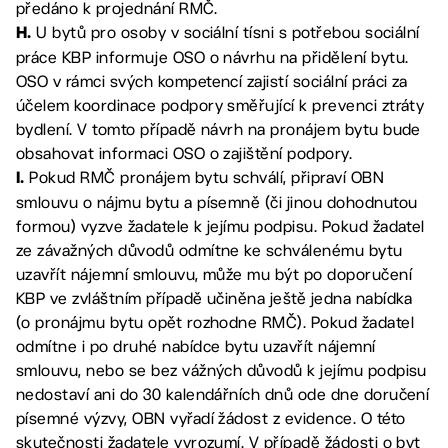
předáno k projednání RMČ.
U bytů pro osoby v sociální tísni s potřebou sociální
H.
práce KBP informuje OSO o návrhu na přidělení bytu.
OSO v rámci svých kompetencí zajistí sociální práci za
účelem koordinace podpory směřující k prevenci ztráty
bydlení. V tomto případě návrh na pronájem bytu bude
obsahovat informaci OSO o zajištění podpory.
Pokud RMČ pronájem bytu schválí, připraví OBN
I.
smlouvu o nájmu bytu a písemně (či jinou dohodnutou
formou) vyzve žadatele k jejímu podpisu. Pokud žadatel
ze závažných důvodů odmítne ke schválenému bytu
uzavřít nájemní smlouvu, může mu být po doporučení
KBP ve zvláštním případě učiněna ještě jedna nabídka
(o pronájmu bytu opět rozhodne RMČ). Pokud žadatel
odmítne i po druhé nabídce bytu uzavřít nájemní
smlouvu, nebo se bez vážných důvodů k jejímu podpisu
nedostaví ani do 30 kalendářních dnů ode dne doručení
písemné výzvy, OBN vyřadí žádost z evidence. O této
skutečnosti žadatele vyrozumí. V případě žádosti o byt