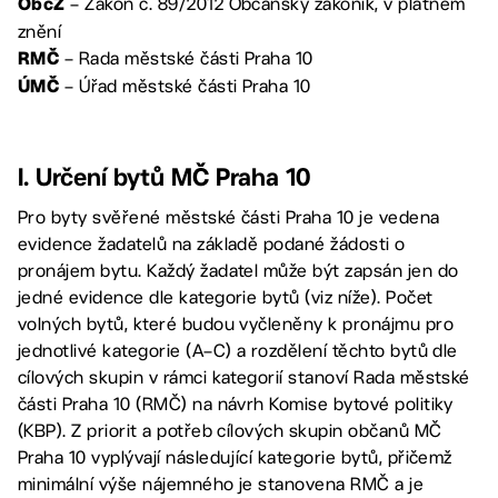
– Zákon č. 89/2012 Občanský zákoník, v platném
ObčZ
znění
– Rada městské části Praha 10
RMČ
– Úřad městské části Praha 10
ÚMČ
I. Určení bytů MČ Praha 10
Pro byty svěřené městské části Praha 10 je vedena
evidence žadatelů na základě podané žádosti o
pronájem bytu. Každý žadatel může být zapsán jen do
jedné evidence dle kategorie bytů (viz níže). Počet
volných bytů, které budou vyčleněny k pronájmu pro
jednotlivé kategorie (A–C) a rozdělení těchto bytů dle
cílových skupin v rámci kategorií stanoví Rada městské
části Praha 10 (RMČ) na návrh Komise bytové politiky
(KBP). Z priorit a potřeb cílových skupin občanů MČ
Praha 10 vyplývají následující kategorie bytů, přičemž
minimální výše nájemného je stanovena RMČ a je