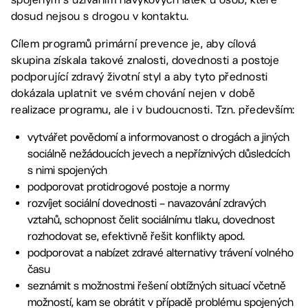
dosud nejsou s drogou v kontaktu.
Cílem programů primární prevence je, aby cílová
skupina získala takové znalosti, dovednosti a postoje
podporující zdravý životní styl a aby tyto přednosti
dokázala uplatnit ve svém chování nejen v době
realizace programu, ale i v budoucnosti. Tzn. především:
vytvářet povědomí a informovanost o drogách a jiných
sociálně nežádoucích jevech a nepříznivých důsledcích
s nimi spojených
podporovat protidrogové postoje a normy
rozvíjet sociální dovednosti – navazování zdravých
vztahů, schopnost čelit sociálnímu tlaku, dovednost
rozhodovat se, efektivně řešit konflikty apod.
podporovat a nabízet zdravé alternativy trávení volného
času
seznámit s možnostmi řešení obtížných situací včetně
možností, kam se obrátit v případě problému spojených