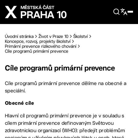
Přejít na hlavní obsah
Úvodní stránka
Život v Praze 10
Školství
Koncepce, rozvoj, projekty školství
Primární prevence rizikového chování
Cíle programů primární prevence
Cíle programů primární prevence
Cíle programů primární prevence dělíme na obecné a
speciální.
Obecné cíle
Hlavní cíl programů primární prevence je v souladu s
cílem primární prevence definovaným Světovou
zdravotnickou organizací (WHO): předejít problémům
spojeným s užíváním návykových látek u osob, které