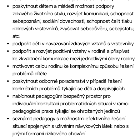
poskytnout dětem a mládeži možnost podpory
zdravého životního stylu, rozvíjet komunikaci, schopnost
sebepoznání, sociální dovednosti, schopnost čelit tlaku
rizikových vrstevníků, zvyšovat sebedůvěru, sebejistotu,
atd.
podpořit děti v navazování zdravých vztahů s vrstevníky
podpořit a rozvíjet pozitivní vztahy v rodině a přispívat
ke zkvalitnění komunikace mezi jednotlivými členy rodiny
motivovat celou rodinu ke komplexnímu způsobu řešení
problémů dítěte
poskytnout odborné poradenství v případě řešení
konkrétních problémů týkající se dětí a dospívajících
nabídnout pedagogům bezpečný prostor pro
individuální konzultaci problematických situací v rámci
pedagogické praxe týkající se ohrožených jedinců
seznámit pedagogy s možnostmi efektivního řešení
situací spojených s užíváním návykových látek nebo s
jinými formami rizikového chování