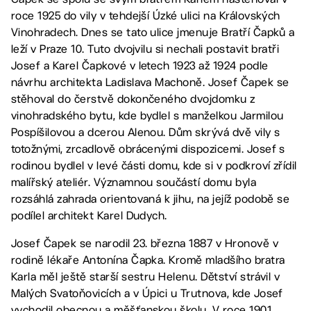
roce 1925 do vily v tehdejší Úzké ulici na Královských
Vinohradech. Dnes se tato ulice jmenuje Bratří Čapků a
leží v Praze 10. Tuto dvojvilu si nechali postavit bratři
Josef a Karel Čapkové v letech 1923 až 1924 podle
návrhu architekta Ladislava Machoně. Josef Čapek se
stěhoval do čerstvě dokončeného dvojdomku z
vinohradského bytu, kde bydlel s manželkou Jarmilou
Pospíšilovou a dcerou Alenou. Dům skrývá dvě vily s
totožnými, zrcadlově obrácenými dispozicemi. Josef s
rodinou bydlel v levé části domu, kde si v podkroví zřídil
malířský ateliér. Významnou součástí domu byla
rozsáhlá zahrada orientovaná k jihu, na jejíž podobě se
podílel architekt Karel Dudych.
Josef Čapek se narodil 23. března 1887 v Hronově v
rodině lékaře Antonína Čapka. Kromě mladšího bratra
Karla měl ještě starší sestru Helenu. Dětství strávil v
Malých Svatoňovicích a v Úpici u Trutnova, kde Josef
vychodil obecnou a měšťanskou školu. V roce 1901