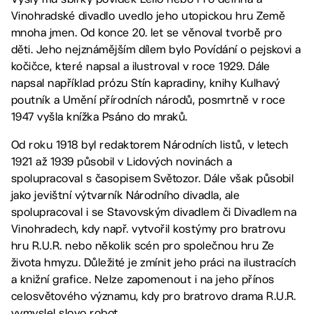
Vinohradské divadlo uvedlo jeho utopickou hru Země
mnoha jmen. Od konce 20. let se věnoval tvorbě pro
děti. Jeho nejznámějším dílem bylo Povídání o pejskovi a
kočičce, které napsal a ilustroval v roce 1929. Dále
napsal například prózu Stín kapradiny, knihy Kulhavý
poutník a Umění přírodních národů, posmrtně v roce
1947 vyšla knížka Psáno do mraků.
Od roku 1918 byl redaktorem Národních listů, v letech
1921 až 1939 působil v Lidových novinách a
spolupracoval s časopisem Světozor. Dále však působil
jako jevištní výtvarník Národního divadla, ale
spolupracoval i se Stavovským divadlem či Divadlem na
Vinohradech, kdy např. vytvořil kostýmy pro bratrovu
hru R.U.R. nebo několik scén pro společnou hru Ze
života hmyzu. Důležité je zmínit jeho práci na ilustracích
a knižní grafice. Nelze zapomenout i na jeho přínos
celosvětového významu, kdy pro bratrovo drama R.U.R.
vymyslel slovo robot.