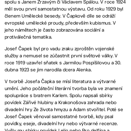
spolu s Janem Zrzavým či Václavem Špálou. V roce 1924
měl svou první samostatnou výstavu. Od roku 1929 byl
členem Umělecké besedy. V Čapkově díle se odráží
evropské umělecké proudy, především kubismus. V
jeho námětech je často zobrazována sociální a
protiválečná tematika.
Josef Čapek byl pro vadu zraku zproštěn vojenské
služby a nemusel se zúčastnit první světové války. V
roce 1919 uzavřel sňatek s Jarmilou Pospíšilovou a 30.
dubna 1923 se jim narodila dcera Alenka.
V tvorbě Josefa Čapka se mísí literatura a výtvarné
umění. Jeho počáteční literární tvorba byla ve znamení
spolupráce s bratrem Karlem. Spolu napsali sbírky
povídek Zářivé hlubiny a Krakonošova zahrada nebo
divadelní hry Ze života hmyzu a Adam stvořitel. Poté se
Josef Čapek věnoval samostatné tvorbě, kdy psal
povídky, eseje, divadelní hry nebo výtvarné recenze.
Vyšly mu sbírky povídek Lelio nebo Pro delfína a