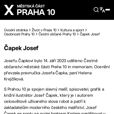
Přejít na hlavní obsah
Úvodní stránka
Život v Praze 10
Kultura a sport
Osobnosti Prahy 10
Čestní občané Prahy 10
Čapek Josef
Čapek Josef
Josefu Čapkovi bylo 14. září 2023 uděleno Čestné
občanství městské části Praha 10 in memoriam. Ocenění
převzala pravnučka Josefa Čapka, paní Helena
Krejčíková.
S Prahou 10 je spojen slavný malíř, spisovatel, grafik a
knižní ilustrátor Josef Čapek, který je i autorem
celosvětově užívaného slova robot a patří k
zakladatelům moderního českého malířství. Josef
Čapek se spolu se svým bratrem Karlem nastěhoval v