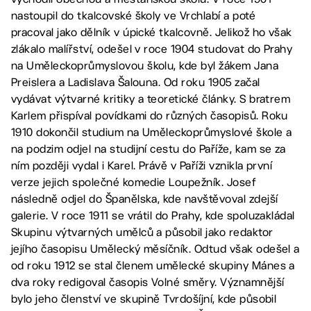
nastoupil do tkalcovské školy ve Vrchlabí a poté
pracoval jako dělník v úpické tkalcovně. Jelikož ho však
zlákalo malířství, odešel v roce 1904 studovat do Prahy
na Uměleckoprůmyslovou školu, kde byl žákem Jana
Preislera a Ladislava Šalouna. Od roku 1905 začal
vydávat výtvarné kritiky a teoretické články. S bratrem
Karlem přispíval povídkami do různých časopisů. Roku
1910 dokončil studium na Uměleckoprůmyslové škole a
na podzim odjel na studijní cestu do Paříže, kam se za
ním později vydal i Karel. Právě v Paříži vznikla první
verze jejich společné komedie Loupežník. Josef
následně odjel do Španělska, kde navštěvoval zdejší
galerie. V roce 1911 se vrátil do Prahy, kde spoluzakládal
Skupinu výtvarných umělců a působil jako redaktor
jejího časopisu Umělecký měsíčník. Odtud však odešel a
od roku 1912 se stal členem umělecké skupiny Mánes a
dva roky redigoval časopis Volné směry. Významnější
bylo jeho členství ve skupině Tvrdošíjní, kde působil