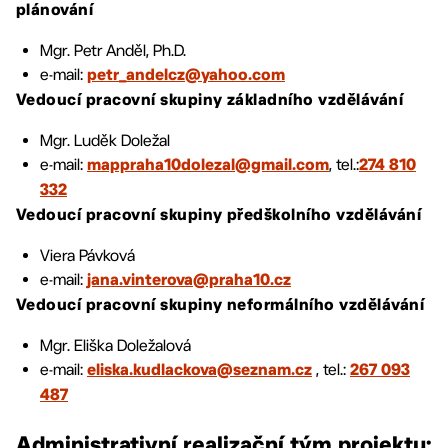
plánování
Mgr. Petr Anděl, Ph.D.
e-mail:
petr_andelcz@yahoo.com
Vedoucí pracovní skupiny základního vzdělávání
Mgr. Luděk Doležal
e-mail:
, tel.:
mappraha10dolezal@gmail.com
274 810
332
Vedoucí pracovní skupiny předškolního vzdělávání
Viera Pávková
e-mail:
jana.vinterova@praha10.cz
Vedoucí pracovní skupiny neformálního vzdělávání
Mgr. Eliška Doležalová
e-mail:
, tel.:
eliska.kudlackova@seznam.cz
267 093
487
Administrativní realizační tým projektu: