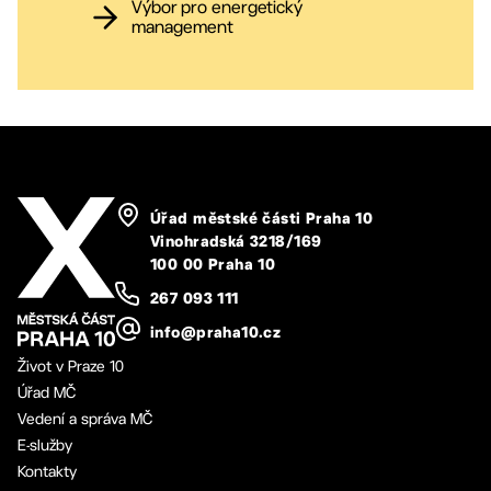
Výbor pro energetický
management
Úřad městské části Praha 10
Vinohradská 3218/169
100 00 Praha 10
267 093 111
info@praha10.cz
Život v Praze 10
Úřad MČ
Vedení a správa MČ
E-služby
Kontakty