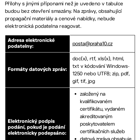
Přílohy s jinými příponami než je uvedeno v tabulce
budou bez otevření smazány. Na zprávy, obsahující
propagační materiály a cenové nabídky, nebude
elektronická podatelna reagovat.
Adresa elektronické
posta@praha10.cz
podatelny:
doc(x), rtf, xls(x), html,
txt v kódování Windows-
Formáty datových zpráv:
1250 nebo UTF8; zip, pdf,
gif, tif, jpg
založený na
kvalifikovaném
certifikátu, vydaném
akreditovaným
Elektronický podpis
poskytovatelem
podání, pokud je podání
certifikačních služeb
elektronicky podepsáno:
datová zpráva obsahuje