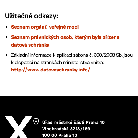
Užitečné odkazy:
Seznam orgánů veřejné moci
Seznam právnických osob, kterým byla zřízena
datová schránka
Základní informace k aplikaci zákona č. 300/2008 Sb. jsou
k dispozici na stránkách ministerstva vnitra:
http://www.datoveschranky.info/
Úřad městské části Praha 10
Vinohradská 3218/169
100 00 Praha 10