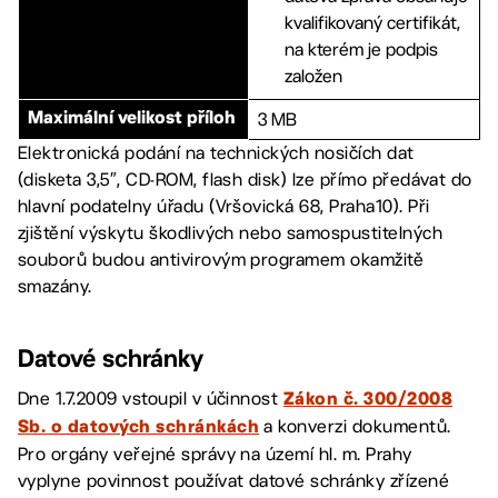
kvalifikovaný certifikát,
na kterém je podpis
založen
3 MB
Maximální velikost příloh
Elektronická podání na technických nosičích dat
(disketa 3,5″, CD-ROM, flash disk) lze přímo předávat do
hlavní podatelny úřadu (Vršovická 68, Praha10). Při
zjištění výskytu škodlivých nebo samospustitelných
souborů budou antivirovým programem okamžitě
smazány.
Datové schránky
Dne 1.7.2009 vstoupil v účinnost
Zákon č. 300/2008
a konverzi dokumentů.
Sb. o datových schránkách
Pro orgány veřejné správy na území hl. m. Prahy
vyplyne povinnost používat datové schránky zřízené