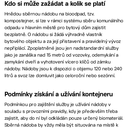
Kdo si může zažádat a kolik se platí
Hnědou sběrnou nádobu na bioodpad, tzv.
kompostejner, si lze v rámci systému sběru komunálního
odpadu v hlavním městě pro bytový dům zajistit
bezplatně. O nádobu si žádá výhradně vlastník
bytového objektu a za její přistavení a pravidelný vývoz
nepřiplácí. Zpoplatněné jsou jen nadstandardní služby
jako je zanáška nad 15 metrů od vozovky, odemykání a
zamykání dveří a vyhotovení vícero klíčů od zámku
nádoby. Nádoby jsou k dispozici o objemu 120 nebo 240
litrů a svoz lze domluvit jako celoroční nebo sezónní.
Podmínky získání a užívání kontejneru
Podmínkou pro zajištění služby je užívání nádoby v
souladu s provozními pravidly, kdy je především třeba
zajistit, aby do ní byl odkládán pouze určený biomateriál.
Sběrná nádoba by vždy měla být situována na místě k