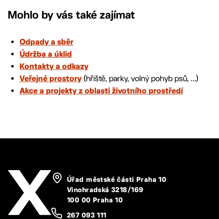
Mohlo by vás také zajímat
Odpady a sběr
Údržba a úklid
Kontakty a odkazy
(hřiště, parky, volný pohyb psů, …)
Veřejné prostory
Akce a projekty z oblasti životního prostředí
Úřad městské části Praha 10
Vinohradská 3218/169
100 00 Praha 10
267 093 111