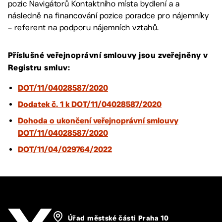
pozic Navigátorů Kontaktního místa bydlení a a
následně na financování pozice poradce pro nájemníky
– referent na podporu nájemních vztahů.
Příslušné veřejnoprávní smlouvy jsou zveřejněny v
Registru smluv:
DOT/11/04028587/2020
Dodatek č. 1 k DOT/11/04028587/2020
Dohoda o ukončení veřejnoprávní smlouvy
DOT/11/04028587/2020
DOT/11/04/029764/2022
Úřad městské části Praha 10