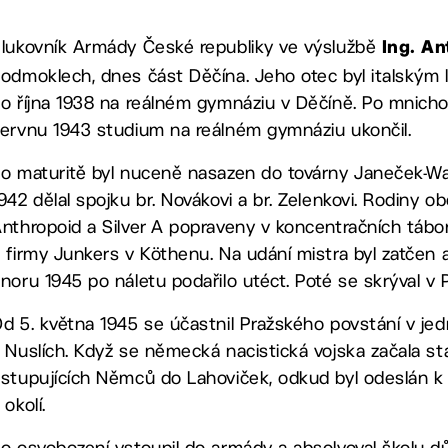
lukovník Armády České republiky ve výslužbě
Ing. An
odmoklech, dnes část Děčína. Jeho otec byl italským 
o října 1938 na reálném gymnáziu v Děčíně. Po mnicho
ervnu 1943 studium na reálném gymnáziu ukončil.
o maturitě byl nuceně nasazen do továrny Janeček-Wag
942 dělal spojku br. Novákovi a br. Zelenkovi. Rodiny
nthropoid a Silver A popraveny v koncentračních tábo
 firmy Junkers v Köthenu. Na udání mistra byl zatčen
noru 1945 po náletu podařilo utéct. Poté se skrýval v
d 5. května 1945 se účastnil Pražského povstání v jed
 Nuslích. Když se německá nacistická vojska začala st
stupujících Němců do Lahoviček, odkud byl odeslán k 
 okolí.
o osvobození vstoupil do armády a absolvoval školu dů