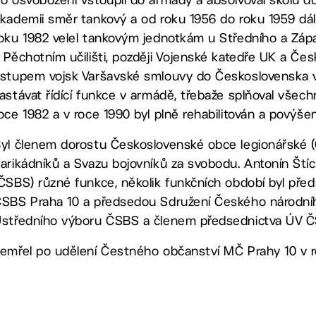
kademii směr tankový a od roku 1956 do roku 1959 dál
oku 1982 velel tankovým jednotkám u Středního a Zápa
 Pěchotním učilišti, později Vojenské katedře UK a 
stupem vojsk Varšavské smlouvy do Československa 
astávat řídící funkce v armádě, třebaže splňoval vše
oce 1982 a v roce 1990 byl plně rehabilitován a povýše
yl členem dorostu Československé obce legionářské 
arikádníků a Svazu bojovníků za svobodu. Antonín Št
ČSBS) různé funkce, několik funkčních období byl př
SBS Praha 10 a předsedou Sdružení Českého národní
středního výboru ČSBS a členem předsednictva ÚV Č
emřel po udělení Čestného občanství MČ Prahy 10 v r