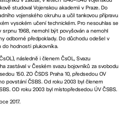
kově studoval Vojenskou akademii v Praze. Do
dního vojenského okruhu a učil tankovou přípravu
Českém vysokém učení technickém. Pro nesouhlas se
v srpnu 1968, nemohl být povyšován a nemohl
chny odborné předpoklady. Do důchodu odešel v
n do hodnosti plukovníka.
(ČsOL), následně i členem ČsOL, Svazu
ícha zastával v Českém svazu bojovníků za svobodu
edsedou 150. ZO ČSDS Praha 10, předsedou OV
ho povstání ČSBS. Od roku 2003 byl členem
SBS. OD roku 2003 byl místopředsedou ÚV ČSBS.
oce 2017.