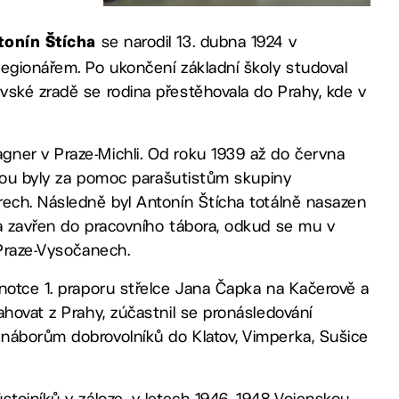
se narodil 13. dubna 1924 v
tonín Štícha
legionářem. Po ukončení základní školy studoval
vské zradě se rodina přestěhovala do Prahy, kde v
ner v Praze-Michli. Od roku 1939 až do června
 obou byly za pomoc parašutistům skupiny
rech. Následně byl Antonín Štícha totálně nasazen
 a zavřen do pracovního tábora, odkud se mu v
 Praze-Vysočanech.
notce 1. praporu střelce Jana Čapka na Kačerově a
ahovat z Prahy, zúčastnil se pronásledování
náborům dobrovolníků do Klatov, Vimperka, Sušice
stojníků v záloze, v letech 1946–1948 Vojenskou