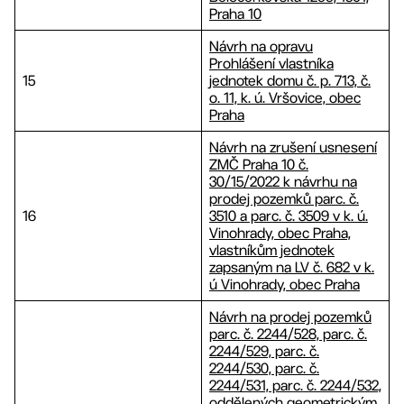
Praha 10
Návrh na opravu
Prohlášení vlastníka
15
jednotek domu č. p. 713, č.
o. 11, k. ú. Vršovice, obec
Praha
Návrh na zrušení usnesení
ZMČ Praha 10 č.
30/15/2022 k návrhu na
prodej pozemků parc. č.
16
3510 a parc. č. 3509 v k. ú.
Vinohrady, obec Praha,
vlastníkům jednotek
zapsaným na LV č. 682 v k.
ú Vinohrady, obec Praha
Návrh na prodej pozemků
parc. č. 2244/528, parc. č.
2244/529, parc. č.
2244/530, parc. č.
2244/531, parc. č. 2244/532,
oddělených geometrickým