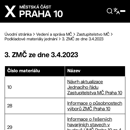
Přejít na hlavní obsah
Úvodní stránka
Vedení a správa MČ
Zastupitelstvo MČ
Podkladové materiály jednání
3. ZMČ ze dne 3.4.2023
3. ZMČ ze dne 3.4.2023
Číslo materiálu
Název
Návrh aktualizace
10
Jednacího řádu
Zastupitelstva MČ Praha 10
Informace o působnostech
28
výborů ZMČ Praha 10
Informace o řešených
havarijních stavech v
29