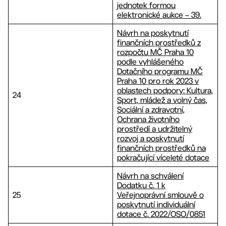
jednotek formou
elektronické aukce – 39.
Návrh na poskytnutí
finančních prostředků z
rozpočtu MČ Praha 10
podle vyhlášeného
Dotačního programu MČ
Praha 10 pro rok 2023 v
oblastech podpory: Kultura,
24
Sport, mládež a volný čas,
Sociální a zdravotní,
Ochrana životního
prostředí a udržitelný
rozvoj a poskytnutí
finančních prostředků na
pokračující víceleté dotace
Návrh na schválení
Dodatku č. 1 k
25
Veřejnoprávní smlouvě o
poskytnutí individuální
dotace č. 2022/OSO/0851