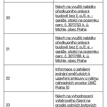
Návrh na využití nabídky
předkupního práva k
budově bez č. p./č. e. –
20
garáže, stojící na pozemku
parc. č. 3017/53, k. ú.
Michle, obec Praha
Návrh na využití nabídky
předkupního práva k
budově bez č. p./č. e. –
21
garáže, stojící na pozemku
parc. č. 3017/88, k. ú.
Michle, obec Praha
Informace o zahájení
jednání směřujících k
22
uzavření smlouvy o nájmu
náhradních prostor ÚMČ
Praha 10
Návrh na vyhodnocení
výběrového řízení na
23
prodej volných bytových