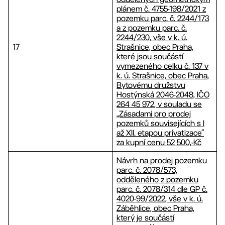
plánem č. 4755-198/2021 z
pozemku parc. č. 2244/173
a z pozemku parc. č.
2244/230, vše v k. ú.
17
Strašnice, obec Praha,
které jsou součástí
vymezeného celku č. 137 v
k. ú. Strašnice, obec Praha,
Bytovému družstvu
Hostýnská 2046-2048, IČO
264 45 972, v souladu se
„Zásadami pro prodej
pozemků souvisejících s I
až XII. etapou privatizace“
za kupní cenu 52 500,-Kč
Návrh na prodej pozemku
parc. č. 2078/573,
odděleného z pozemku
parc. č. 2078/314 dle GP č.
4020-99/2022, vše v k. ú.
Záběhlice, obec Praha,
který je součástí