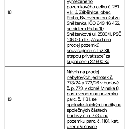
vymezeného
pozemkového celku č. 281
18
v k. ú. Záběhlice, obec
Praha, Bytovému družstvu
Sněženka, IČO 649 46 452,
se sídlem Praha 10,
Sněženková ul. 2580/II, PSČ
106 00, dle „Zásad pro
prodej pozemků
souvisejících s I až XII.
etapou privatizace“ za
kupní cenu 32 500 Kč
Návrh na prodej
nebytových jednotek č.
773/24 a 773/26 v budově
č. p. 773, v domě Minská 8,
postaveném na pozemku
19
parc. č. 1181, se
spoluvlastnickými podíly na
společných částech
budovy č. p. 773 a na
pozemku parc. č. 1181, kat.
území Vršovice