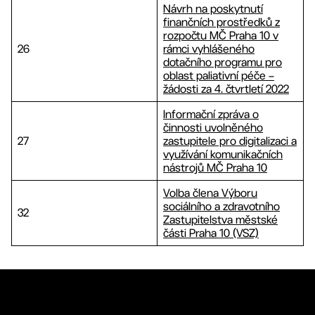
Návrh na poskytnutí
finančních prostředků z
rozpočtu MČ Praha 10 v
26
rámci vyhlášeného
dotačního programu pro
oblast paliativní péče –
žádosti za 4. čtvrtletí 2022
Informační zpráva o
činnosti uvolněného
27
zastupitele pro digitalizaci a
využívání komunikačních
nástrojů MČ Praha 10
Volba člena Výboru
sociálního a zdravotního
32
Zastupitelstva městské
části Praha 10 (VSZ)