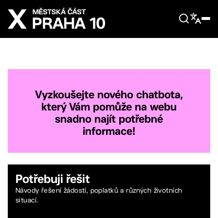
Přejít na hlavní obsah
Úvodní stránka
Vyzkoušejte nového chatbota,
který Vám pomůže na webu
snadno najít potřebné
informace!
Potřebuji řešit
Návody řešení žádostí, poplatků a různých životních
situací.