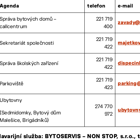
Agenda
telefon
e-mail
Správa bytových domů –
221 719
zavady@
callcentrum
400
221 719
Sekretariát společnosti
majetko
422
221 719
Správa školských zařízení
dispeci
422
221 719
Parkoviště
parking
423
Ubytovny
274 770
ubytovn
(Sedmidomky, Bytový dům
972
Malešice, Brigádníků)
avarijní služba: BYTOSERVIS – NON STOP, s.r.o., te