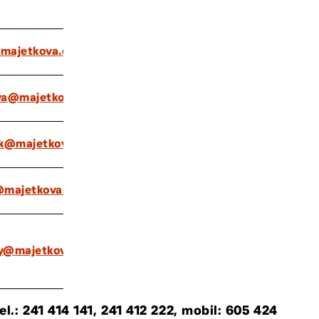
majetkova.cz
va@majetkova.cz
nk@majetkova.cz
@majetkova.cz
y@majetkova.cz
l.: 241 414 141, 241 412 222, mobil: 605 424