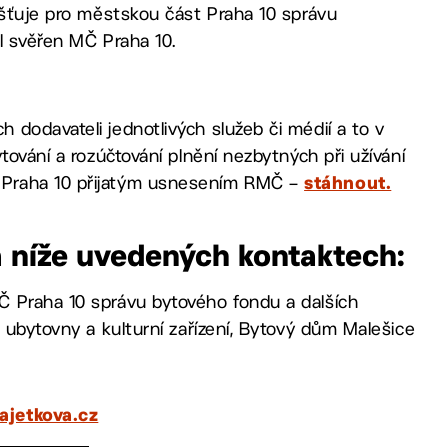
išťuje pro městskou část Praha 10 správu
yl svěřen MČ Praha 10.
dodavateli jednotlivých služeb či médií a to v
tování a rozúčtování plnění nezbytných při užívání
 Praha 10 přijatým usnesením RMČ –
stáhnout.
na níže uvedených kontaktech:
Č Praha 10 správu bytového fondu a dalších
 ubytovny a kulturní zařízení, Bytový dům Malešice
jetkova.cz