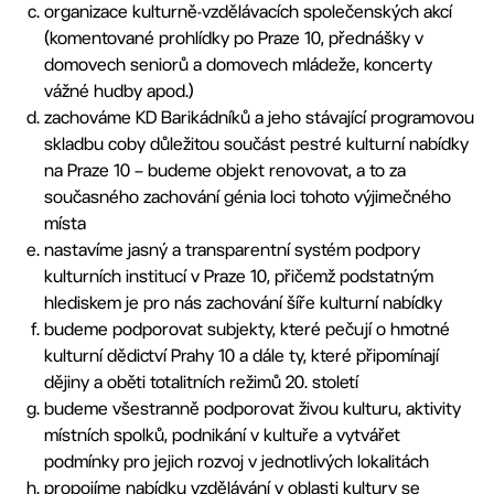
organizace kulturně-vzdělávacích společenských akcí
(komentované prohlídky po Praze 10, přednášky v
domovech seniorů a domovech mládeže, koncerty
vážné hudby apod.)
zachováme KD Barikádníků a jeho stávající programovou
skladbu coby důležitou součást pestré kulturní nabídky
na Praze 10 – budeme objekt renovovat, a to za
současného zachování génia loci tohoto výjimečného
místa
nastavíme jasný a transparentní systém podpory
kulturních institucí v Praze 10, přičemž podstatným
hlediskem je pro nás zachování šíře kulturní nabídky
budeme podporovat subjekty, které pečují o hmotné
kulturní dědictví Prahy 10 a dále ty, které připomínají
dějiny a oběti totalitních režimů 20. století
budeme všestranně podporovat živou kulturu, aktivity
místních spolků, podnikání v kultuře a vytvářet
podmínky pro jejich rozvoj v jednotlivých lokalitách
propojíme nabídku vzdělávání v oblasti kultury se