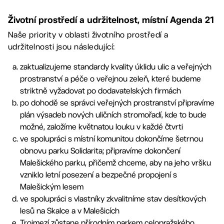
Životní prostředí a udržitelnost, místní Agenda 21
Naše priority v oblasti životního prostředí a
udržitelnosti jsou následující:
zaktualizujeme standardy kvality úklidu ulic a veřejných
prostranství a péče o veřejnou zeleň, které budeme
striktně vyžadovat po dodavatelských firmách
po dohodě se správci veřejných prostranství připravíme
plán výsadeb nových uličních stromořadí, kde to bude
možné, založíme květnatou louku v každé čtvrti
ve spolupráci s místní komunitou dokončíme šetrnou
obnovu parku Solidarita; připravíme dokončení
Malešického parku, přičemž chceme, aby na jeho vršku
vzniklo letní posezení a bezpečné propojení s
Malešickým lesem
ve spolupráci s vlastníky zkvalitníme stav desítkových
lesů na Skalce a v Malešicích
Trojmezí zůstane přírodním parkem celopražského