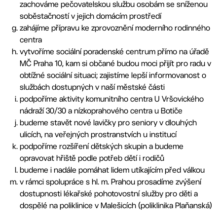
zachováme pečovatelskou službu osobám se sníženou
soběstačností v jejich domácím prostředí
zahájíme přípravu ke zprovoznění moderního rodinného
centra
vytvoříme sociální poradenské centrum přímo na úřadě
MČ Praha 10, kam si občané budou moci přijít pro radu v
obtížné sociální situaci; zajistíme lepší informovanost o
službách dostupných v naší městské části
podpoříme aktivity komunitního centra U Vršovického
nádraží 30/30 a nízkoprahového centra u Botiče
budeme stavět nové lavičky pro seniory v dlouhých
ulicích, na veřejných prostranstvích u institucí
podpoříme rozšíření dětských skupin a budeme
opravovat hřiště podle potřeb dětí i rodičů
budeme i nadále pomáhat lidem utíkajícím před válkou
v rámci spolupráce s hl. m. Prahou prosadíme zvýšení
dostupnosti lékařské pohotovostní služby pro děti a
dospělé na poliklinice v Malešicích (poliklinika Plaňanská)