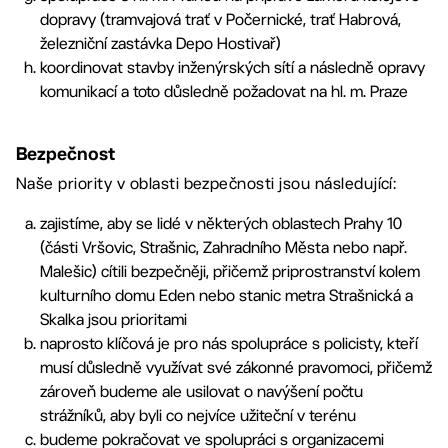
dopravy (tramvajová trať v Počernické, trať Habrová,
železniční zastávka Depo Hostivař)
koordinovat stavby inženýrských sítí a následně opravy
komunikací a toto důsledně požadovat na hl. m. Praze
Bezpečnost
Naše priority v oblasti bezpečnosti jsou následující:
zajistíme, aby se lidé v některých oblastech Prahy 10
(části Vršovic, Strašnic, Zahradního Města nebo např.
Malešic) cítili bezpečněji, přičemž priprostranství kolem
kulturního domu Eden nebo stanic metra Strašnická a
Skalka jsou prioritami
naprosto klíčová je pro nás spolupráce s policisty, kteří
musí důsledně využívat své zákonné pravomoci, přičemž
zároveň budeme ale usilovat o navýšení počtu
strážníků, aby byli co nejvíce užiteční v terénu
budeme pokračovat ve spolupráci s organizacemi