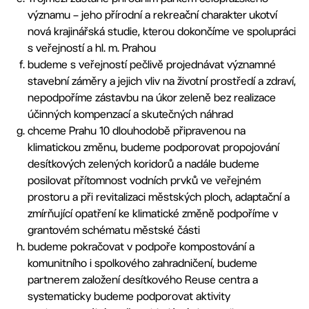
významu – jeho přírodní a rekreační charakter ukotví
nová krajinářská studie, kterou dokončíme ve spolupráci
s veřejností a hl. m. Prahou
budeme s veřejností pečlivě projednávat významné
stavební záměry a jejich vliv na životní prostředí a zdraví,
nepodpoříme zástavbu na úkor zeleně bez realizace
účinných kompenzací a skutečných náhrad
chceme Prahu 10 dlouhodobě připravenou na
klimatickou změnu, budeme podporovat propojování
desítkových zelených koridorů a nadále budeme
posilovat přítomnost vodních prvků ve veřejném
prostoru a při revitalizaci městských ploch, adaptační a
zmírňující opatření ke klimatické změně podpoříme v
grantovém schématu městské části
budeme pokračovat v podpoře kompostování a
komunitního i spolkového zahradničení, budeme
partnerem založení desítkového Reuse centra a
systematicky budeme podporovat aktivity