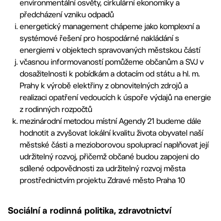
environmentální osvěty, cirkulární ekonomiky a
předcházení vzniku odpadů
energetický management chápeme jako komplexní a
systémové řešení pro hospodárné nakládání s
energiemi v objektech spravovaných městskou částí
včasnou informovaností pomůžeme občanům a SVJ v
dosažitelnosti k pobídkám a dotacím od státu a hl. m.
Prahy k výrobě elektřiny z obnovitelných zdrojů a
realizaci opatření vedoucích k úspoře výdajů na energie
z rodinných rozpočtů
mezinárodní metodou místní Agendy 21 budeme dále
hodnotit a zvyšovat lokální kvalitu života obyvatel naší
městské části a mezioborovou spoluprací naplňovat její
udržitelný rozvoj, přičemž občané budou zapojeni do
sdílené odpovědnosti za udržitelný rozvoj města
prostřednictvím projektu Zdravé město Praha 10
Sociální a rodinná politika, zdravotnictví