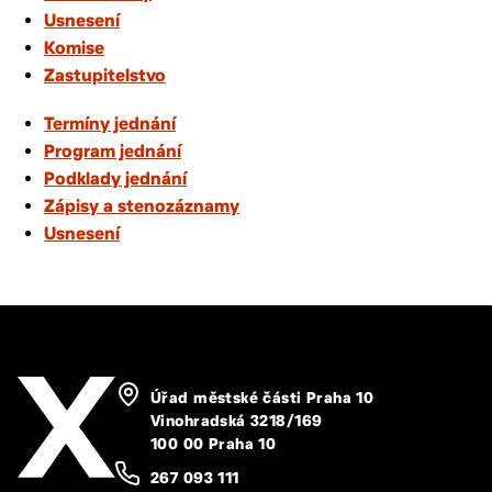
Usnesení
Komise
Zastupitelstvo
Termíny jednání
Program jednání
Podklady jednání
Zápisy a stenozáznamy
Usnesení
Úřad městské části Praha 10
Vinohradská 3218/169
100 00 Praha 10
267 093 111