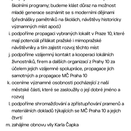
školními programy; budeme klást důraz na možnost
mladé generace seznámit se s moderními dějinami
(přednášky pamětníků na školách, návštěvy historicky
významných míst apod.)
podpoříme propagaci vybraných lokalit v Praze 10, které
mají potenciál přilákat pražské i mimopražské
návštěvníky a tím zajistit rozvoj těchto míst
podpoříme vzájemný kontakt a kooperaci lokálních
živnostníků, firem a dalších organizací z Prahy 10 za
účelem jejich vzájemné spolupráce, propagace jich
samotných a propagace MČ Praha 10
oceníme významné osobnosti pocházející z naší
městské části, které se zasloužily o její dobré jméno a
rozvoj
podpoříme shromažďování a zpřístupňování pramenů a
materiálních dokladů týkajících se MČ Praha 10 a jejich
čtvrtí
zahájíme obnovu vily Karla Čapka