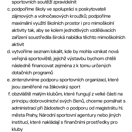
sportovních soutěží zpravidelnit
podpoříme školy ve spolupráci s poskytovateli
zájmových a volnočasových kroužků; podpoříme
maximální využití školních prostor i pro mimoškolní
aktivity tak, aby se kolem jednotlivých vzdělávacích
zařízení soustředila široká nabídka těchto mimoškolních
aktivit
vytvoříme seznam lokalit, kde by mohla vznikat nová
veřejná sportoviště, jejichž výstavbu bychom chtěli
následně financovat zejména z k tomu určených
dotačních programů
zintenzivníme podporu sportovních organizací, které
jsou zaměřené na žákovský sport
obzvláště malým klubům, které fungují z velké části na
principu dobrovolnictví svých členů, chceme pomáhat s
administrací při žádostech o podporu od magistrátu hl.
města Prahy, Národní sportovní agentury nebo jiných
institucí, které nakládají s finančními prostředky pro
kluby