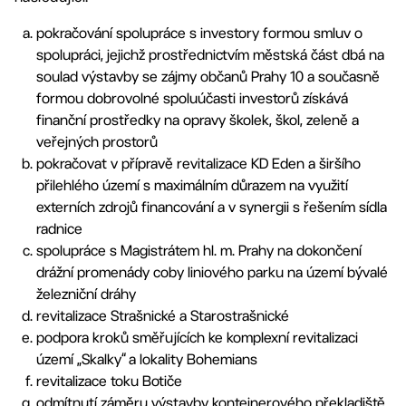
pokračování spolupráce s investory formou smluv o
spolupráci, jejichž prostřednictvím městská část dbá na
soulad výstavby se zájmy občanů Prahy 10 a současně
formou dobrovolné spoluúčasti investorů získává
finanční prostředky na opravy školek, škol, zeleně a
veřejných prostorů
pokračovat v přípravě revitalizace KD Eden a širšího
přilehlého území s maximálním důrazem na využití
externích zdrojů financování a v synergii s řešením sídla
radnice
spolupráce s Magistrátem hl. m. Prahy na dokončení
drážní promenády coby liniového parku na území bývalé
železniční dráhy
revitalizace Strašnické a Starostrašnické
podpora kroků směřujících ke komplexní revitalizaci
území „Skalky“ a lokality Bohemians
revitalizace toku Botiče
odmítnutí záměru výstavby kontejnerového překladiště