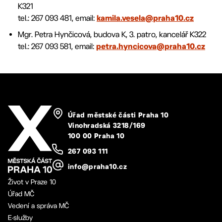
K321
tel.: 267 093 481, email:
kamila.vesela@praha10.cz
Mgr. Petra Hynčicová, budova K, 3. patro, kancelář K322
tel.: 267 093 581, email:
petra.hyncicova@praha10.cz
Úřad městské části Praha 10
Vinohradská 3218/169
100 00 Praha 10
267 093 111
info@praha10.cz
Život v Praze 10
Úřad MČ
Vedení a správa MČ
E-služby