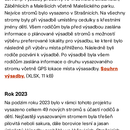
Záběhlicích a Malešicích včetně Malešického parku.
Nejvíce stromů bylo vysazeno v Strašnicích. Na všechny
stromy byly při výsadbě umístěny cedulky s křestními
jmény dětí. Všem rodičům byla před výsadbou zaslána
informace o plánované výsadbě stromů s možností
výběru preferované lokality pro výsadbu, ke které bylo
následně při výběru místa přihlíženo. Následně byli
rodiče pozváni k výsadbě. Po výsadbě byla všem
rodičům zaslána informace o druhu vysazovaného
stromu včetně GPS lokace místa výsasadby.
Souhrn
(XLSX, 11 kB)
výsadby.
Rok 2023
Na podzim roku 2023 bylo v rámci tohoto projektu
vysazeno celkem 49 nových stromů s účastí rodičů a
dětí. Nejčastěji vysazovaným stromem byla třešeň
pilovitá neboli sakura, dále borovice lesní a jasan