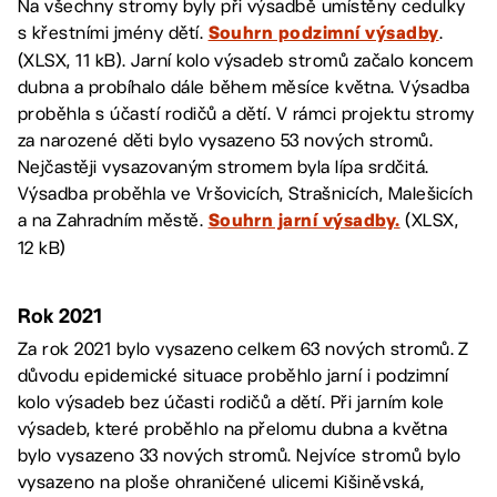
Na všechny stromy byly při výsadbě umístěny cedulky
s křestními jmény dětí.
.
Souhrn podzimní výsadby
(XLSX, 11 kB). Jarní kolo výsadeb stromů začalo koncem
dubna a probíhalo dále během měsíce května. Výsadba
proběhla s účastí rodičů a dětí. V rámci projektu stromy
za narozené děti bylo vysazeno 53 nových stromů.
Nejčastěji vysazovaným stromem byla lípa srdčitá.
Výsadba proběhla ve Vršovicích, Strašnicích, Malešicích
a na Zahradním městě.
(XLSX,
Souhrn jarní výsadby.
12 kB)
Rok 2021
Za rok 2021 bylo vysazeno celkem 63 nových stromů. Z
důvodu epidemické situace proběhlo jarní i podzimní
kolo výsadeb bez účasti rodičů a dětí. Při jarním kole
výsadeb, které proběhlo na přelomu dubna a května
bylo vysazeno 33 nových stromů. Nejvíce stromů bylo
vysazeno na ploše ohraničené ulicemi Kišiněvská,