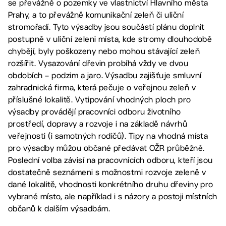
se převážně o pozemky ve vlastnictví Hlavního města
Prahy, a to převážně komunikační zeleň či uliční
stromořadí. Tyto výsadby jsou součástí plánu doplnit
postupně v uliční zeleni místa, kde stromy dlouhodobě
chybějí, byly poškozeny nebo mohou stávající zeleň
rozšířit. Vysazování dřevin probíhá vždy ve dvou
obdobích – podzim a jaro. Výsadbu zajišťuje smluvní
zahradnická firma, která pečuje o veřejnou zeleň v
příslušné lokalitě. Vytipování vhodných ploch pro
výsadby provádějí pracovníci odboru životního
prostředí, dopravy a rozvoje i na základě návrhů
veřejnosti (i samotných rodičů). Tipy na vhodná místa
pro výsadby můžou občané předávat OŽR průběžně.
Poslední volba závisí na pracovnících odboru, kteří jsou
dostatečně seznámeni s možnostmi rozvoje zeleně v
dané lokalitě, vhodnosti konkrétního druhu dřeviny pro
vybrané místo, ale například i s názory a postoji místních
občanů k dalším výsadbám.