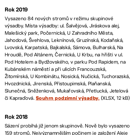
Rok 2019
Vysazeno 84 nových stromů v režimu skupinové
výsadby. Místa výsadby: ul. Šalvějová, Jiráskova alej,
Malešický park, Počernická, U Zahradního Města,
Jahodová, Švehlova, Leknínová, Gruzínská, Kodaňská,
Lvovská, Karpatská, Bajkalská, Sámova, Bulharská, Na
Hroudě, Pod Altánem, Černická, U Krbu, na hřišti v ul.
Pod Hotelem a Bydžovského, v parku Pod Rapidem, na
Kubánském náměstí a při ulicích Francouzská,
Žitomírská, U Kombinátu, Nosická, Nučická, Tuchorazská,
Hvozdnická, Jirenská, Přistoupimská, Plaňanská,
Slunečná, Sněženková, Mukařovská, Přetlucká, Jetelová
či Kapraďová.
(XLSX, 12 kB)
Souhrn podzimní výsadby.
Rok 2018
Sázení probíhá již jenom skupinově. Nově bylo vysazeno
159 stromů. Nejvýznamnějším počinem je založení Aleje