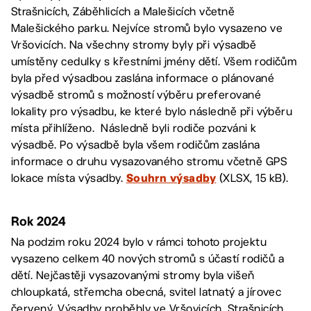
Strašnicích, Záběhlicích a Malešicích včetně
Malešického parku. Nejvíce stromů bylo vysazeno ve
Vršovicích. Na všechny stromy byly při výsadbě
umístěny cedulky s křestními jmény dětí. Všem rodičům
byla před výsadbou zaslána informace o plánované
výsadbě stromů s možností výběru preferované
lokality pro výsadbu, ke které bylo následně při výběru
místa přihlíženo. Následně byli rodiče pozváni k
výsadbě. Po výsadbě byla všem rodičům zaslána
informace o druhu vysazovaného stromu včetně GPS
lokace místa výsadby.
(XLSX, 15 kB).
Souhrn výsadby
Rok 2024
Na podzim roku 2024 bylo v rámci tohoto projektu
vysazeno celkem 40 nových stromů s účastí rodičů a
dětí. Nejčastěji vysazovanými stromy byla višeň
chloupkatá, střemcha obecná, svitel latnatý a jírovec
červený. Výsadby proběhly ve Vršovicích, Strašnicích,