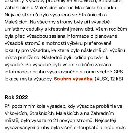
úzkolistý. Výsadby proběhly ve Vršovicích, Strašnicích,
Záběhlicích a Malešicích včetně Malešického parku.
Nejvíce stromů bylo vysazeno ve Strašnicích a
Malešicích. Na všechny stromy byly při výsadbě
umístěny cedulky s křestními jmény dětí. Všem rodičům
byla před výsadbou zaslána informace o plánované
výsadbě stromů s možností výběru preferované
lokality pro výsadbu, ke které bylo následně při výběru
místa přihlíženo. Následně byli rodiče pozváni k
výsadbě. Po výsadbě byla všem rodičům zaslána
informace o druhu vysazovaného stromu včetně GPS
lokace místa výsadby.
(XLSX, 12 kB)
Souhrn výsadby.
Rok 2022
Při podzimním kole výsadeb, kdy výsadba proběhla ve
Vršovicích, Strašnicích, Malešicích a na Zahradním
městě, bylo vysazeno 21 nových stromů. Nejčastěji
vysazovanými druhy byla višeň chloupkatá a jeřáb muk.