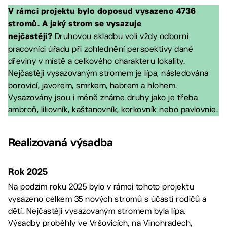
V rámci projektu bylo doposud vysazeno 4736
stromů. A jaký strom se vysazuje
Druhovou skladbu volí vždy odborní
nejčastěji?
pracovníci úřadu při zohlednění perspektivy dané
dřeviny v místě a celkového charakteru lokality.
Nejčastěji vysazovaným stromem je lípa, následována
borovicí, javorem, smrkem, habrem a hlohem.
Vysazovány jsou i méně známe druhy jako je třeba
ambroň, liliovník, kaštanovník, korkovník nebo pavlovnie.
Realizovaná výsadba
Rok 2025
Na podzim roku 2025 bylo v rámci tohoto projektu
vysazeno celkem 35 nových stromů s účastí rodičů a
dětí. Nejčastěji vysazovaným stromem byla lípa.
Výsadby proběhly ve Vršovicích, na Vinohradech,