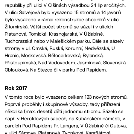
republiky při ulici V Olšinách výsadbou 24 lip srdčitých.
V ulici Šalvějová bylo vysazeno 15 stromů a 14 javorů
bylo vysazeno v rámci rekonstrukce chodníků v ulici
Žitomírská. Větší počet stromů se sázel i v ulicích
Platanová, Tomická, Krasnojarská, V Úžlabině,
Tuchorazská nebo v Malešickém parku. Dále se sázely
stromy v ul. Omská, Ruská, Korunní, Nedvězská, U
Hranic, Moskevská, Bělocerkevská, Bylanská,
Přistoupimská, Nad Vodovodem, Jasmínová, Slovenská,
Oblouková, Na Stezce či v parku Pod Rapidem.
Rok 2017
V tomto roce bylo vysazeno celkem 123 nových stromů.
Poprvé proběhly i skupinové výsadby, tedy přiřazení
několika (max. deseti) dětí jednomu stromu. Sázelo se
např. v Heroldových sadech, na Kubánském náměstí, v
parcích Pod Rapidem, Fr. Langera, V Úžlabině či Gutova,
v ulici Sámova, Platanová, Zvonková, Karafiátová,