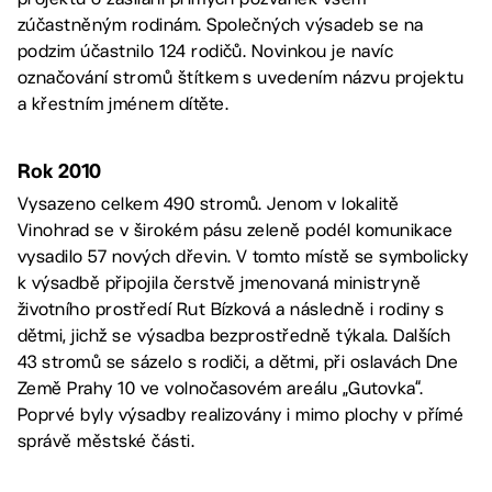
zúčastněným rodinám. Společných výsadeb se na
podzim účastnilo 124 rodičů. Novinkou je navíc
označování stromů štítkem s uvedením názvu projektu
a křestním jménem dítěte.
Rok 2010
Vysazeno celkem 490 stromů. Jenom v lokalitě
Vinohrad se v širokém pásu zeleně podél komunikace
vysadilo 57 nových dřevin. V tomto místě se symbolicky
k výsadbě připojila čerstvě jmenovaná ministryně
životního prostředí Rut Bízková a následně i rodiny s
dětmi, jichž se výsadba bezprostředně týkala. Dalších
43 stromů se sázelo s rodiči, a dětmi, při oslavách Dne
Země Prahy 10 ve volnočasovém areálu „Gutovka“.
Poprvé byly výsadby realizovány i mimo plochy v přímé
správě městské části.