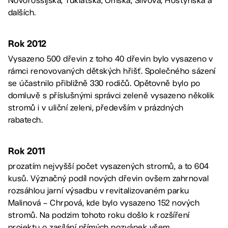
Novorossijská, Tuklatská, Omská, Slívová, Hostýnská a
dalších.
Rok 2012
Vysazeno 500 dřevin z toho 40 dřevin bylo vysazeno v
rámci renovovaných dětských hřišť. Společného sázení
se účastnilo přibližně 330 rodičů. Opětovně bylo po
domluvě s příslušnými správci zeleně vysazeno několik
stromů i v uliční zeleni, především v prázdných
rabatech.
Rok 2011
prozatím nejvyšší počet vysazených stromů, a to 604
kusů. Význačný podíl nových dřevin ovšem zahrnoval
rozsáhlou jarní výsadbu v revitalizovaném parku
Malinová – Chrpová, kde bylo vysazeno 152 nových
stromů. Na podzim tohoto roku došlo k rozšíření
projektu o zasílání přímých pozvánek všem