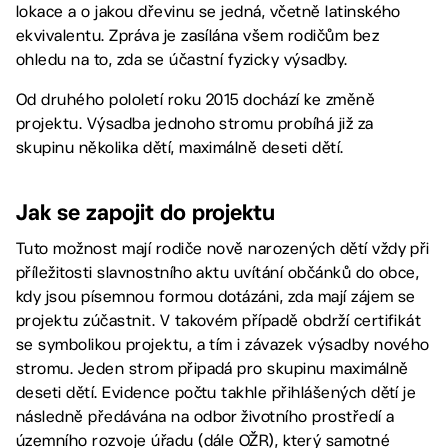
lokace a o jakou dřevinu se jedná, včetně latinského
ekvivalentu. Zpráva je zasílána všem rodičům bez
ohledu na to, zda se účastní fyzicky výsadby.
Od druhého pololetí roku 2015 dochází ke změně
projektu. Výsadba jednoho stromu probíhá již za
skupinu několika dětí, maximálně deseti dětí.
Jak se zapojit do projektu
Tuto možnost mají rodiče nově narozených dětí vždy při
příležitosti slavnostního aktu uvítání občánků do obce,
kdy jsou písemnou formou dotázáni, zda mají zájem se
projektu zúčastnit. V takovém případě obdrží certifikát
se symbolikou projektu, a tím i závazek výsadby nového
stromu. Jeden strom připadá pro skupinu maximálně
deseti dětí. Evidence počtu takhle přihlášených dětí je
následně předávána na odbor životního prostředí a
územního rozvoje úřadu (dále OŽR), který samotné