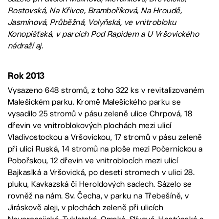
Rostovská, Na Křivce, Bramboříková, Na Hroudě,
Jasmínová, Průběžná, Volyňská, ve vnitrobloku
Konopišťská, v parcích Pod Rapidem a U Vršovického
nádraží aj.
Rok 2013
Vysazeno 648 stromů, z toho 322 ks v revitalizovaném
Malešickém parku. Kromě Malešického parku se
vysadilo 25 stromů v pásu zeleně ulice Chrpová, 18
dřevin ve vnitroblokových plochách mezi ulicí
Vladivostockou a Vršovickou, 17 stromů v pásu zeleně
při ulici Ruská, 14 stromů na ploše mezi Počernickou a
Pobořskou, 12 dřevin ve vnitroblocích mezi ulicí
Bajkaslká a Vršovická, po deseti stromech v ulici 28.
pluku, Kavkazská či Heroldových sadech. Sázelo se
rovněž na nám. Sv. Čecha, v parku na Třebešíně, v
Jiráskově aleji, v plochách zeleně při ulicích