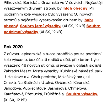
Pitkovická, Benická a Gruzínská ve Vršovicích. Nejčastěji
vysazovaným druhem stromu byl
. Při
hloh obecný
podzimním kole výsadeb bylo vysazeno 30 nových
stromů a nejčastěji vysazovaným druhem byl
habr
.
(XLSX, 12 kB)
obecný
Souhrn jarní výsadby.
Souhrn
(XLSX, 12 kB)
podzimní výsadby
Rok 2020
Z důvodu epidemické situace proběhlo pouze podzimní
kolo výsadeb, bez účasti rodičů a dětí, při kterém bylo
vysazeno 46 nových stromů, převážně v oblasti sídliště
Zahradní Město. Místa výsadby: Kubánské náměstí, park
J. Haukové a J. Chalupeckého, Malešický park, ul.
Omská, Na Slatinách, Útulná, Ovčárská, Káranská,
Jahodová, Aubrechtové, Jasmínová, Chmelová,
Karafiátová, Přetlucká, Průběžná aj.
Souhrn výsadby.
(XLSX, 12 kB)