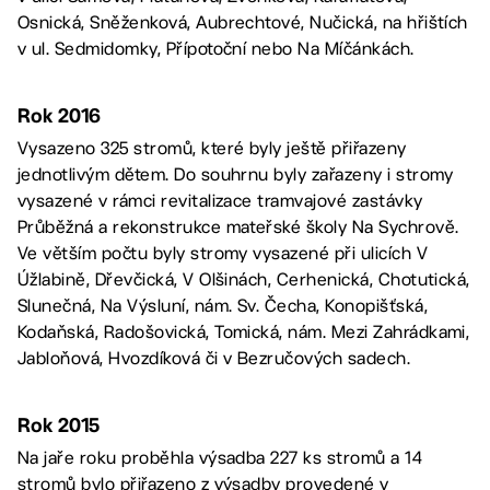
Osnická, Sněženková, Aubrechtové, Nučická, na hřištích
v ul. Sedmidomky, Přípotoční nebo Na Míčánkách.
Rok 2016
Vysazeno 325 stromů, které byly ještě přiřazeny
jednotlivým dětem. Do souhrnu byly zařazeny i stromy
vysazené v rámci revitalizace tramvajové zastávky
Průběžná a rekonstrukce mateřské školy Na Sychrově.
Ve větším počtu byly stromy vysazené při ulicích V
Úžlabině, Dřevčická, V Olšinách, Cerhenická, Chotutická,
Slunečná, Na Výsluní, nám. Sv. Čecha, Konopišťská,
Kodaňská, Radošovická, Tomická, nám. Mezi Zahrádkami,
Jabloňová, Hvozdíková či v Bezručových sadech.
Rok 2015
Na jaře roku proběhla výsadba 227 ks stromů a 14
stromů bylo přiřazeno z výsadby provedené v