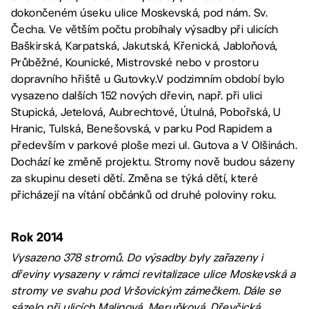
dokončeném úseku ulice Moskevská, pod nám. Sv.
Čecha. Ve větším počtu probíhaly výsadby při ulicích
Baškirská, Karpatská, Jakutská, Křenická, Jabloňová,
Průběžné, Kounické, Mistrovské nebo v prostoru
dopravního hřiště u Gutovky.V podzimním období bylo
vysazeno dalších 152 nových dřevin, např. při ulici
Stupická, Jetelová, Aubrechtové, Útulná, Pobořská, U
Hranic, Tulská, Benešovská, v parku Pod Rapidem a
především v parkové ploše mezi ul. Gutova a V Olšinách.
Dochází ke změně projektu. Stromy nově budou sázeny
za skupinu deseti dětí. Změna se týká dětí, které
přicházejí na vítání občánků od druhé poloviny roku.
Rok 2014
Vysazeno 378 stromů. Do výsadby byly zařazeny i
dřeviny vysazeny v rámci revitalizace ulice Moskevská a
stromy ve svahu pod Vršovickým zámečkem. Dále se
sázelo při ulicích Malinová, Meruňková, Dřevčická,