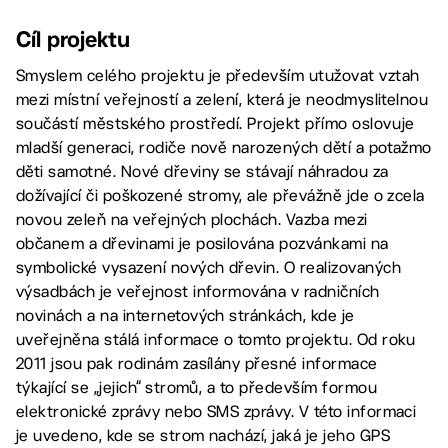
Cíl projektu
Smyslem celého projektu je především utužovat vztah
mezi místní veřejností a zelení, která je neodmyslitelnou
součástí městského prostředí. Projekt přímo oslovuje
mladší generaci, rodiče nově narozených dětí a potažmo
děti samotné. Nové dřeviny se stávají náhradou za
dožívající či poškozené stromy, ale převážně jde o zcela
novou zeleň na veřejných plochách. Vazba mezi
občanem a dřevinami je posilována pozvánkami na
symbolické vysazení nových dřevin. O realizovaných
výsadbách je veřejnost informována v radničních
novinách a na internetových stránkách, kde je
uveřejněna stálá informace o tomto projektu. Od roku
2011 jsou pak rodinám zasílány přesné informace
týkající se „jejich“ stromů, a to především formou
elektronické zprávy nebo SMS zprávy. V této informaci
je uvedeno, kde se strom nachází, jaká je jeho GPS