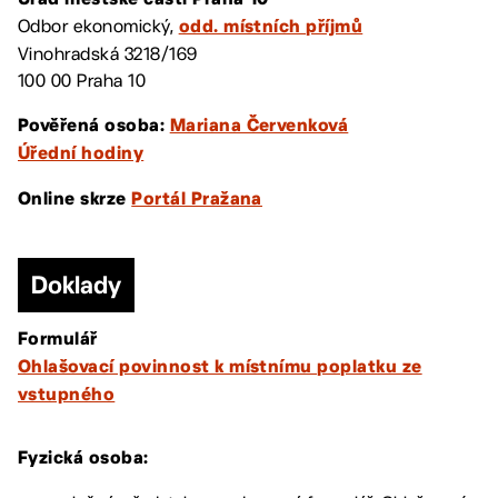
Úřad městské části Praha 10
Odbor ekonomický,
odd. místních příjmů
Vinohradská 3218/169
100 00 Praha 10
Pověřená osoba:
Mariana Červenková
Úřední hodiny
Online skrze
Portál Pražana
Doklady
Formulář
Ohlašovací povinnost k místnímu poplatku ze
vstupného
Fyzická osoba: