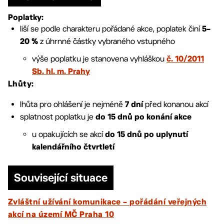
Poplatky:
liší se podle charakteru pořádané akce, poplatek činí
5–
z úhrnné částky vybraného vstupného
20 %
výše poplatku je stanovena vyhláškou
č. 10/2011
Sb. hl. m. Prahy
Lhůty:
lhůta pro ohlášení je nejméně
před konanou akcí
7 dní
splatnost poplatku je
do 15 dnů po konání akce
u opakujících se akcí
do 15 dnů
po uplynutí
kalendářního čtvrtletí
Související situace
Zvláštní užívání komunikace – pořádání veřejných
akcí na území MČ Praha 10