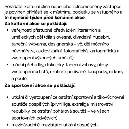
Pořadatel kulturní akce nebo jeho zplnomocněný zástupce
je povinen přihlásit se k místnímu poplatku ze vstupného a
to
.
nejméně týden před konáním akce
Za kulturní akce se pokládají:
veřejnosti přístupné předvádění literárních a
uměleckých děl (díla slovesná, divadelní, hudební,
taneční, výtvarná, designerská – vč. děl módního
návrhářství, audiovizuální, fotografická, kartografická a
vystoupení výkonných umělců)
módní přehlídky, diskotéky, taneční zábavy, plesy,
vystoupení artistů, erotické podívané, lunaparky, cirkusy
a poutě
Za sportovní akce se pokládají:
utkání či vystoupení celostátní sportovní a tělovýchovné
soutěže dospělých (první liga, extraliga, mistrovství
republiky, celostátní pohárová soutěž – ve všech
sportovních odvětvích)
mezinárodní či mezistátní utkání dospělých