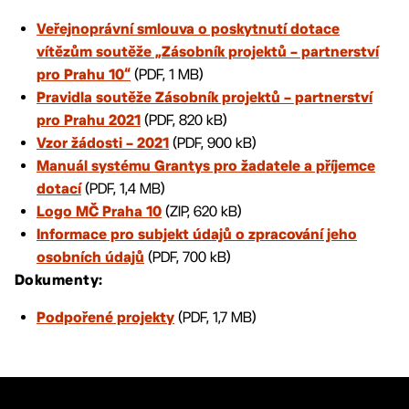
Veřejnoprávní smlouva o poskytnutí dotace
vítězům soutěže „Zásobník projektů – partnerství
(PDF, 1 MB)
pro Prahu 10“
Pravidla soutěže Zásobník projektů – partnerství
(PDF, 820 kB)
pro Prahu 2021
(PDF, 900 kB)
Vzor žádosti – 2021
Manuál systému Grantys pro žadatele a příjemce
(PDF, 1,4 MB)
dotací
(ZIP, 620 kB)
Logo MČ Praha 10
Informace pro subjekt údajů o zpracování jeho
(PDF, 700 kB)
osobních údajů
Dokumenty:
(PDF, 1,7 MB)
Podpořené projekty