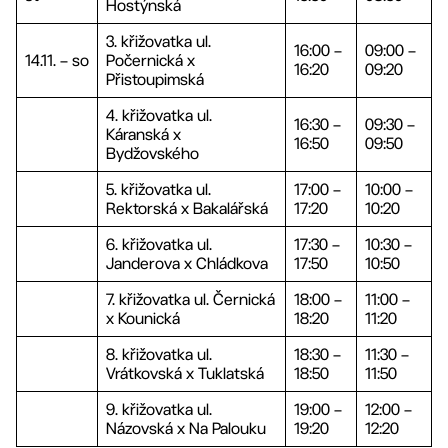
Hostýnská
3. křižovatka ul.
16:00 –
09:00 –
14.11. – so
Počernická x
16:20
09:20
Přistoupimská
4. křižovatka ul.
16:30 –
09:30 –
Káranská x
16:50
09:50
Bydžovského
5. křižovatka ul.
17:00 –
10:00 –
Rektorská x Bakalářská
17:20
10:20
6. křižovatka ul.
17:30 –
10:30 –
Janderova x Chládkova
17:50
10:50
7. křižovatka ul. Černická
18:00 –
11:00 –
x Kounická
18:20
11:20
8. křižovatka ul.
18:30 –
11:30 –
Vrátkovská x Tuklatská
18:50
11:50
9. křižovatka ul.
19:00 –
12:00 –
Názovská x Na Palouku
19:20
12:20