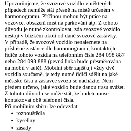
Upozorňujeme, že svozové vozidlo v některých
případech nemůže stát přesně na místě určeném v
harmonogramu. Příčinou mohou být práce na
vozovce, obsazení míst na parkování atp. Z tohoto
důvodu je nutné zkontrolovat, zda svozové vozidlo
nestojí v blízkém okolí od dané svozové zastávky.
V případě, že svozové vozidlo nenaleznete na
příslušné zastávce dle harmonogramu, kontaktujte
řidiče tohoto vozidla na telefonním čísle 284 098 887
nebo 284 098 888 (pevná linka bude přesměrována
na mobil v autě). Mobilní sběr zajišťují vždy dvě
vozidla současně, je tedy nutné řidiči sdělit na jaké
městské části a zastávce svozu se nacházíte. Není
předem určeno, jaké vozidlo bude danou trasu svážet.
Z tohoto důvodu se může stát, že budete muset
kontaktovat obě telefonní čísla.
Při mobilním sběru lze odevzdat:
rozpouštědla
kyseliny
zásady