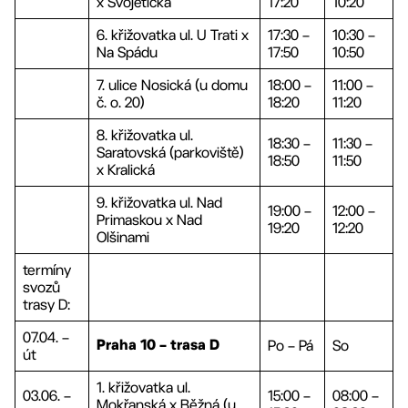
x Svojetická
17:20
10:20
6. křižovatka ul. U Trati x
17:30 –
10:30 –
Na Spádu
17:50
10:50
7. ulice Nosická (u domu
18:00 –
11:00 –
č. o. 20)
18:20
11:20
8. křižovatka ul.
18:30 –
11:30 –
Saratovská (parkoviště)
18:50
11:50
x Kralická
9. křižovatka ul. Nad
19:00 –
12:00 –
Primaskou x Nad
19:20
12:20
Olšinami
termíny
svozů
trasy D:
07.04. –
Po – Pá
So
Praha 10 – trasa D
út
1. křižovatka ul.
03.06. –
15:00 –
08:00 –
Mokřanská x Běžná (u