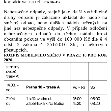
kontaktovat na tel.:
236 004 457
Nebezpečné odpady, stejně jako další vytříditelné
druhy odpadu je zakázáno ukládat do nádob na
směsný odpad, nebo dalších nádob určených na
jiné než nebezpečné odpady. V případě odložení
nebezpečných odpadů do těchto nádob hrozí
občanům pokuta ve výši do 100 000 Kč dle § 4
odst. 2 zákona č. 251/2016 Sb., o některých
přestupcích.
ROZPIS MOBILNÍHO SBĚRU V PRAZE 10 PRO ROK
2026:
termíny
svozů
trasy A:
14.03. –
Po – Pá
So
Praha 10 – trasa A
so
21.04. –
1. křižovatka ul.
15:00 –
08:00 –
út
Záběhlická x Na Botiči
15:20
08:20