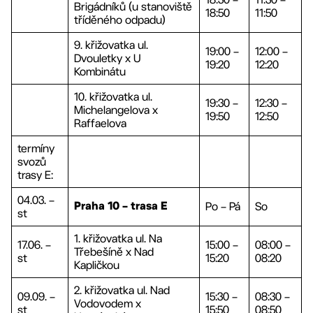
Brigádníků (u stanoviště
18:50
11:50
tříděného odpadu)
9. křižovatka ul.
19:00 –
12:00 –
Dvouletky x U
19:20
12:20
Kombinátu
10. křižovatka ul.
19:30 –
12:30 –
Michelangelova x
19:50
12:50
Raffaelova
termíny
svozů
trasy E:
04.03. –
Po – Pá
So
Praha 10 – trasa E
st
1. křižovatka ul. Na
17.06. –
15:00 –
08:00 –
Třebešíně x Nad
st
15:20
08:20
Kapličkou
2. křižovatka ul. Nad
09.09. –
15:30 –
08:30 –
Vodovodem x
st
15:50
08:50