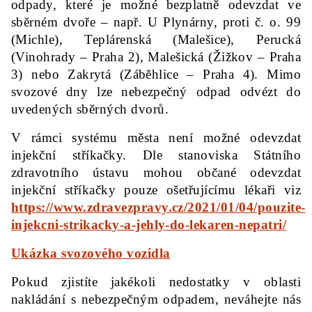
odpady, které je možné bezplatně odevzdat ve
sběrném dvoře – např. U Plynárny, proti č. o. 99
(Michle), Teplárenská (Malešice), Perucká
(Vinohrady – Praha 2), Malešická (Žižkov – Praha
3) nebo Zakrytá (Záběhlice – Praha 4). Mimo
svozové dny lze nebezpečný odpad odvézt do
uvedených sběrných dvorů.
V rámci systému města
není možné odevzdat
i
njekční stříkačky. D
le stanoviska Státního
zdravotního ústavu mohou občané odevzdat
injekční stříkačky pouze ošetřujícímu lékaři viz
https://www.zdravezpravy.cz/2021/01/04/pouzite-
injekcni-strikacky-a-jehly-do-lekaren-nepatri/
Ukázka svozového vozidla
Pokud zjistíte jakékoli nedostatky v oblasti
nakládání s nebezpečným odpadem, neváhejte nás