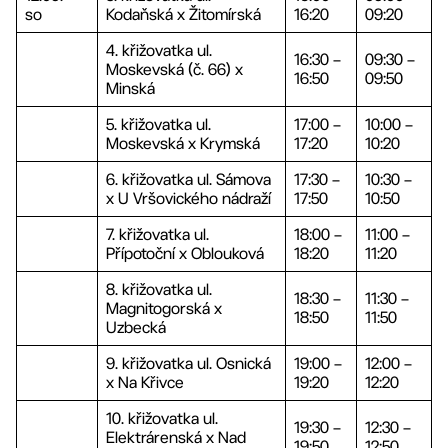
so
Kodaňská x Žitomírská
16:20
09:20
4. křižovatka ul.
16:30 –
09:30 –
Moskevská (č. 66) x
16:50
09:50
Minská
5. křižovatka ul.
17:00 –
10:00 –
Moskevská x Krymská
17:20
10:20
6. křižovatka ul. Sámova
17:30 –
10:30 –
x U Vršovického nádraží
17:50
10:50
7. křižovatka ul.
18:00 –
11:00 –
Přípotoční x Oblouková
18:20
11:20
8. křižovatka ul.
18:30 –
11:30 –
Magnitogorská x
18:50
11:50
Uzbecká
9. křižovatka ul. Osnická
19:00 –
12:00 –
x Na Křivce
19:20
12:20
10. křižovatka ul.
19:30 –
12:30 –
Elektrárenská x Nad
19:50
12:50