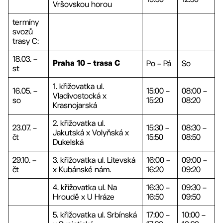
Vršovskou horou
termíny
svozů
trasy C:
18.03. –
Po – Pá
So
Praha 10 – trasa C
st
1. křižovatka ul.
16.05. –
15:00 –
08:00 –
Vladivostocká x
so
15:20
08:20
Krasnojarská
2. křižovatka ul.
23.07. –
15:30 –
08:30 –
Jakutská x Volyňská x
čt
15:50
08:50
Dukelská
29.10. –
3. křižovatka ul. Litevská
16:00 –
09:00 –
čt
x Kubánské nám.
16:20
09:20
4. křižovatka ul. Na
16:30 –
09:30 –
Hroudě x U Hráze
16:50
09:50
5. křižovatka ul. Srbínská
17:00 –
10:00 –