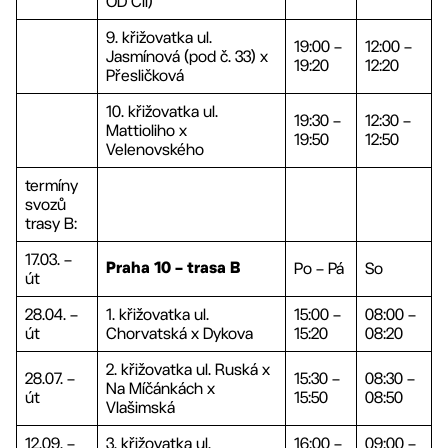
OD Cíl)
9. křižovatka ul.
19:00 –
12:00 –
Jasmínová (pod č. 33) x
19:20
12:20
Přesličková
10. křižovatka ul.
19:30 –
12:30 –
Mattioliho x
19:50
12:50
Velenovského
termíny
svozů
trasy B:
17.03. –
Po – Pá
So
Praha 10 – trasa B
út
28.04. –
1. křižovatka ul.
15:00 –
08:00 –
út
Chorvatská x Dykova
15:20
08:20
2. křižovatka ul. Ruská x
28.07. –
15:30 –
08:30 –
Na Míčánkách x
út
15:50
08:50
Vlašimská
12.09. –
3. křižovatka ul.
16:00 –
09:00 –