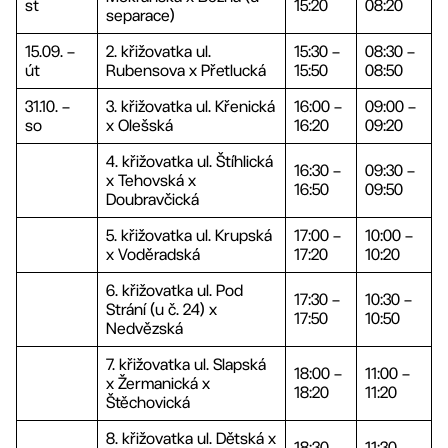
st
15:20
08:20
separace)
15.09. –
2. křižovatka ul.
15:30 –
08:30 –
út
Rubensova x Přetlucká
15:50
08:50
31.10. –
3. křižovatka ul. Křenická
16:00 –
09:00 –
so
x Olešská
16:20
09:20
4. křižovatka ul. Štíhlická
16:30 –
09:30 –
x Tehovská x
16:50
09:50
Doubravčická
5. křižovatka ul. Krupská
17:00 –
10:00 –
x Voděradská
17:20
10:20
6. křižovatka ul. Pod
17:30 –
10:30 –
Strání (u č. 24) x
17:50
10:50
Nedvězská
7. křižovatka ul. Slapská
18:00 –
11:00 –
x Žermanická x
18:20
11:20
Štěchovická
8. křižovatka ul. Dětská x
18:30 –
11:30 –