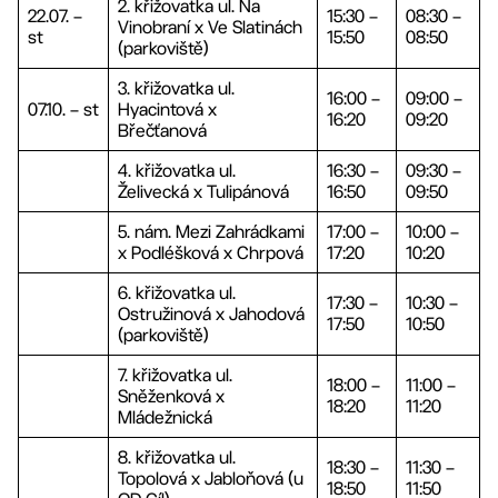
2. křižovatka ul. Na
22.07. –
15:30 –
08:30 –
Vinobraní x Ve Slatinách
st
15:50
08:50
(parkoviště)
3. křižovatka ul.
16:00 –
09:00 –
07.10. – st
Hyacintová x
16:20
09:20
Břečťanová
4. křižovatka ul.
16:30 –
09:30 –
Želivecká x Tulipánová
16:50
09:50
5. nám. Mezi Zahrádkami
17:00 –
10:00 –
x Podléšková x Chrpová
17:20
10:20
6. křižovatka ul.
17:30 –
10:30 –
Ostružinová x Jahodová
17:50
10:50
(parkoviště)
7. křižovatka ul.
18:00 –
11:00 –
Sněženková x
18:20
11:20
Mládežnická
8. křižovatka ul.
18:30 –
11:30 –
Topolová x Jabloňová (u
18:50
11:50