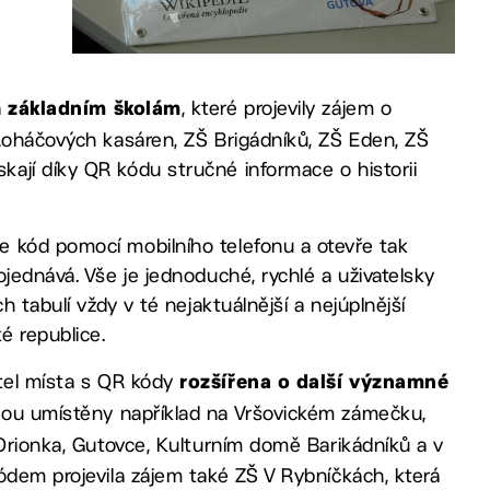
a
, které projevily zájem o
základním školám
 Roháčových kasáren, ZŠ Brigádníků, ZŠ Eden, ZŠ
ají díky QR kódu stručné informace o historii
e kód pomocí mobilního telefonu a otevře tak
jednává. Vše je jednoduché, rychlé a uživatelsky
h tabulí vždy v té nejaktuálnější a nejúplnější
é republice.
tel místa s QR kódy
rozšířena o další významné
sou umístěny například na Vršovickém zámečku,
 Orionka, Gutovce, Kulturním domě Barikádníků a v
ódem projevila zájem také ZŠ V Rybníčkách, která