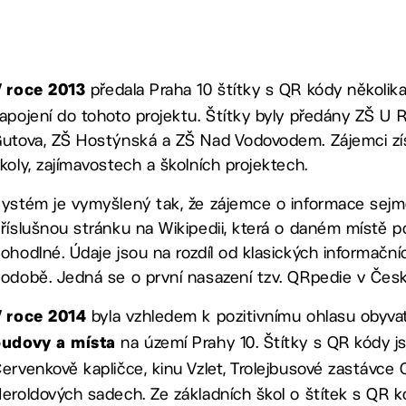
předala Praha 10 štítky s QR kódy několik
 roce 2013
apojení do tohoto projektu. Štítky byly předány ZŠ U
utova, ZŠ Hostýnská a ZŠ Nad Vodovodem. Zájemci získ
koly, zajímavostech a školních projektech.
ystém je vymyšlený tak, že zájemce o informace sejm
říslušnou stránku na Wikipedii, která o daném místě po
ohodlné. Údaje jsou na rozdíl od klasických informačníc
odobě. Jedná se o první nasazení tzv. QRpedie v Česk
byla vzhledem k pozitivnímu ohlasu obyva
 roce 2014
na území Prahy 10.
Štítky s QR kódy j
budovy a místa
ervenkově kapličce, kinu Vzlet, Trolejbusové zastávce
eroldových sadech. Ze základních škol o štítek s QR k