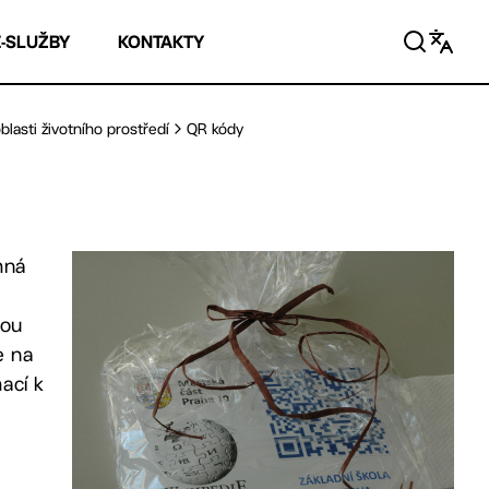
E-SLUŽBY
KONTAKTY
blasti životního prostředí
QR kódy
mná
nou
e na
ací k