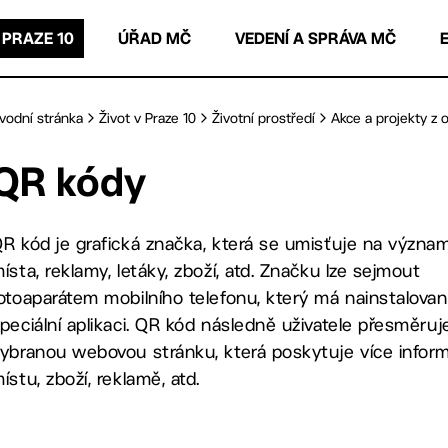
 PRAZE 10
ÚŘAD MČ
VEDENÍ A SPRÁVA MČ
vodní stránka
Život v Praze 10
Životní prostředí
Akce a projekty z o
QR kódy
R kód je grafická značka, která se umisťuje na význa
ísta, reklamy, letáky, zboží, atd. Značku lze sejmout
otoaparátem mobilního telefonu, který má nainstalova
peciální aplikaci. QR kód následně uživatele přesměruj
ybranou webovou stránku, která poskytuje více inform
ístu, zboží, reklamě, atd.