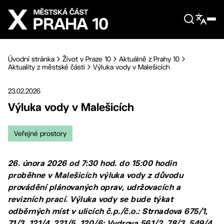
Přejít na hlavní obsah
Úvodní stránka
Život v Praze 10
Aktuálně z Prahy 10
Aktuality z městské části
Výluka vody v Malešicích
23.02.2026
Výluka vody v Malešicích
Veřejné prostory
26. února 2026 od 7:30 hod. do 15:00 hodin
proběhne v Malešicích výluka vody z důvodu
provádění plánovaných oprav, udržovacích a
revizních prací. Výluka vody se bude týkat
odběrných míst v ulicích č.p./č.o.: Strnadova 675/1,
71/3, 121/4, 221/5, 120/6; Vydrova 561/2, 78/3, 549/4,