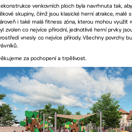
ekonstrukce venkovních ploch byla navrhnuta tak, aby pl
ěkové skupiny, čímž jsou klasické herní atrakce, malé sp
ároveň i také malá fitness zóna, kterou mohou využít r
yl zvolen co nejvíce přírodní, jednotlivé herní prvky j
rostředí vnesly co nejvíce přírody. Všechny povrchy b
rávníků.
ěkujeme za pochopení a trpělivost.