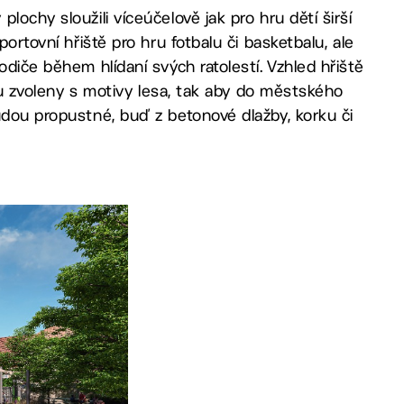
ochy sloužili víceúčelově jak pro hru dětí širší
ortovní hřiště pro hru fotbalu či basketbalu, ale
odiče během hlídaní svých ratolestí. Vzhled hřiště
sou zvoleny s motivy lesa, tak aby do městského
udou propustné, buď z betonové dlažby, korku či