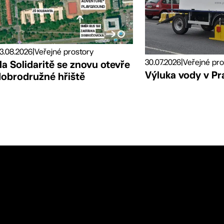
3.08.2026
|
Veřejné prostory
30.07.2026
|
Veřejné pro
a Solidaritě se znovu otevře
Výluka vody v Pr
dobrodružné hřiště