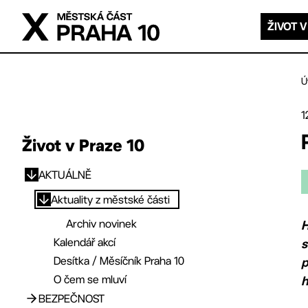
Přejít na hlavní obsah
ŽIVOT V
Ú
1
Život v Praze 10
AKTUÁLNĚ
Přejít na hlavní obsah
Aktuality z městské části
Archiv novinek
H
Kalendář akcí
s
Desítka / Měsíčník Praha 10
p
O čem se mluví
h
BEZPEČNOST