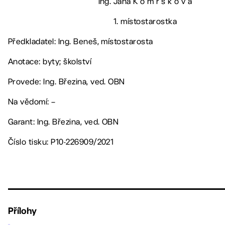
Ing. Jana K o m r s k o v á
1. místostarostka
Předkladatel: Ing. Beneš, místostarosta
Anotace: byty; školství
Provede: Ing. Březina, ved. OBN
Na vědomí: –
Garant: Ing. Březina, ved. OBN
Číslo tisku: P10-226909/2021
Přílohy