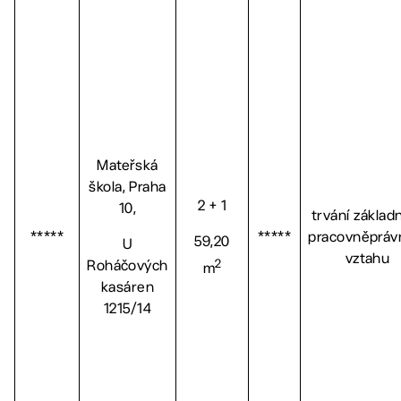
Mateřská
škola, Praha
2 + 1
10,
trvání základ
*****
*****
pracovněpráv
59,20
U
vztahu
2
Roháčových
m
kasáren
1215/14