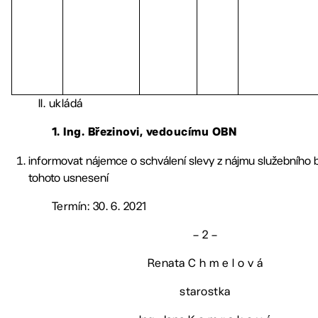
II. ukládá
1. Ing. Březinovi, vedoucímu OBN
informovat nájemce o schválení slevy z nájmu služebního b
tohoto usnesení
Termín: 30. 6. 2021
– 2 –
Renata C h m e l o v á
starostka