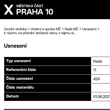
Přejít na hlavní obsah
Úvodní stránka
Vedení a správa MČ
Rada MČ
Usnesení
k návrhu na přiznání dočasné slevy z nájmu sl...
Usnesení
Rada
Typ usnesení
11
Referenční číslo
424
Číslo usnesení
Číslo materiálu
01.06.202
Datum