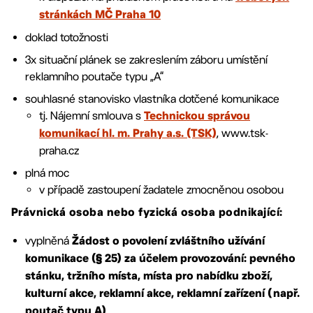
stránkách MČ Praha 10
doklad totožnosti
3x situační plánek se zakreslením záboru umístění
reklamního poutače typu „A“
souhlasné stanovisko vlastníka dotčené komunikace
tj. Nájemní smlouva s
Technickou správou
, www.tsk-
komunikací hl. m. Prahy a.s. (TSK)
praha.cz
plná moc
v případě zastoupení žadatele zmocněnou osobou
Právnická osoba nebo fyzická osoba podnikající:
vyplněná
Žádost o povolení zvláštního užívání
komunikace (§ 25) za účelem provozování: pevného
stánku, tržního místa, místa pro nabídku zboží,
kulturní akce, reklamní akce, reklamní zařízení (např.
poutač typu A)