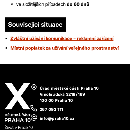
ve složitějších případech
do 60 dnů
Související situace
Zvláštní užívání komunikace – reklamní zařízení
Místní poplatek za užívání veřejného prostranství
Úřad městské části Praha 10
Vinohradská 3218/169
100 00 Praha 10
267 093 111
info@praha10.cz
Život v Praze 10