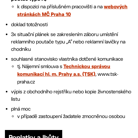
k dispozici na příslušném pracovišti a na
webových
stránkách MČ Praha 10
doklad totožnosti
3x situační plánek se zakreslením záboru umístění
reklamního poutače typu „A“ nebo reklamní lavičky na
chodníku
souhlasné stanovisko vlastníka dotčené komunikace
tj. Nájemní smlouva s
Technickou správou
, www.tsk-
komunikací hl. m. Prahy a.s. (TSK)
praha.cz
výpis z obchodního rejstříku nebo kopie živnostenského
listu
plná moc
v případě zastoupení žadatele zmocněnou osobou
Poplatky a lhůty