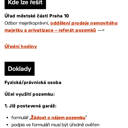
Kde lze řešit
Úřad městské části Praha 10
Odbor majetkoprávní,
oddělení prodeje nemovitého
—>
majetku a privatizace – referát pozemků
Úřední hodiny
Doklady
Fyzická/právnická osoba
Účel využití pozemku:
1. Již postavená garáž:
formulář „
“
Žádost o nájem pozemku
podpis ve formuláři musí být úředně ověřen