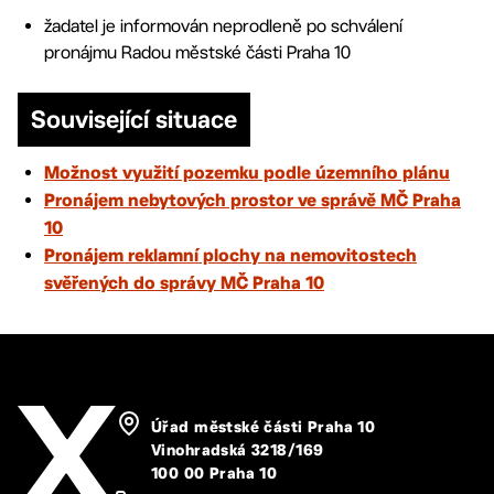
žadatel je informován neprodleně po schválení
pronájmu Radou městské části Praha 10
Související situace
Možnost využití pozemku podle územního plánu
Pronájem nebytových prostor ve správě MČ Praha
10
Pronájem reklamní plochy na nemovitostech
svěřených do správy MČ Praha 10
Úřad městské části Praha 10
Vinohradská 3218/169
100 00 Praha 10