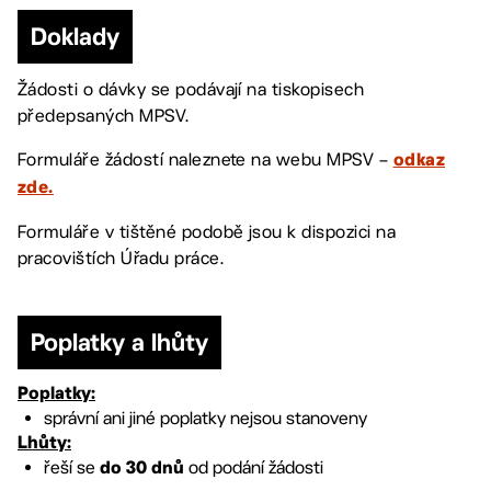
Doklady
Žádosti o dávky se podávají na tiskopisech
předepsaných MPSV.
Formuláře žádostí naleznete na webu MPSV –
odkaz
zde.
Formuláře v tištěné podobě jsou k dispozici na
pracovištích Úřadu práce.
Poplatky a lhůty
Poplatky:
správní ani jiné poplatky nejsou stanoveny
Lhůty:
řeší se
od podání žádosti
do 30 dnů