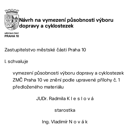
Návrh na vymezení působnosti výboru
dopravy a cyklostezek
Zastupitelstvo městské části Praha 10
I. schvaluje
vymezení působnosti výboru dopravy a cyklostezek
ZMČ Praha 10 ve znění podle upravené přílohy č. 1
předloženého materiálu
JUDr. Radmila K l e s l o v á
starostka
Ing. Vladimír N o v á k