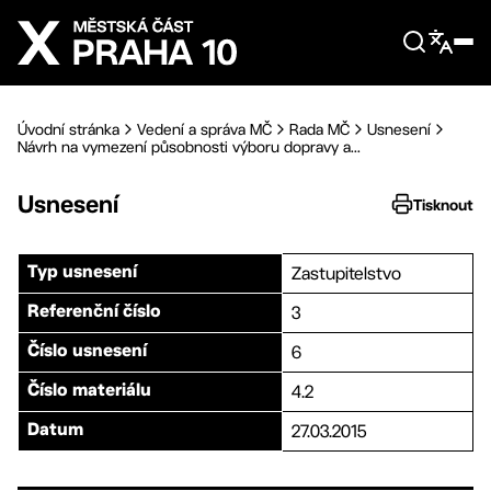
Přejít na hlavní obsah
Úvodní stránka
Vedení a správa MČ
Rada MČ
Usnesení
Návrh na vymezení působnosti výboru dopravy a...
Usnesení
Tisknout
Zastupitelstvo
Typ usnesení
3
Referenční číslo
6
Číslo usnesení
4.2
Číslo materiálu
27.03.2015
Datum