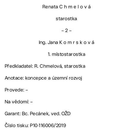
Renata C h m e l o v á
starostka
– 2 –
Ing. Jana K o m r s k o v á
1. místostarostka
Předkladatel: R. Chmelová, starostka
Anotace: koncepce a územní rozvoj
Provede: –
Na vědomí: –
Garant: Bc. Pecánek, ved. OŽD
Číslo tisku: P10-116006/2019