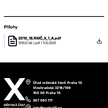
Přílohy
2019_18.RMČ_II_1_A.pdf
1015.12 kB
|
pdf
|
11.12.2025
Úřad městské části Praha 10
Vinohradská 3218/169
100 00 Praha 10
267 093 111