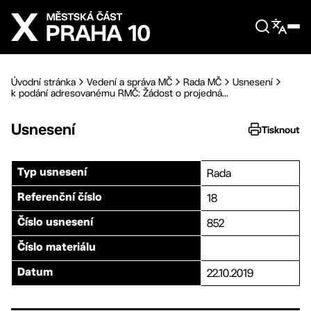
Přejít na hlavní obsah
Úvodní stránka
Vedení a správa MČ
Rada MČ
Usnesení
k podání adresovanému RMČ: Žádost o projedná...
Usnesení
Tisknout
Rada
Typ usnesení
18
Referenční číslo
852
Číslo usnesení
Číslo materiálu
22.10.2019
Datum