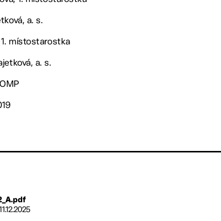
ková, a. s.
 1. místostarostka
etková, a. s.
. OMP
019
2_A.pdf
11.12.2025