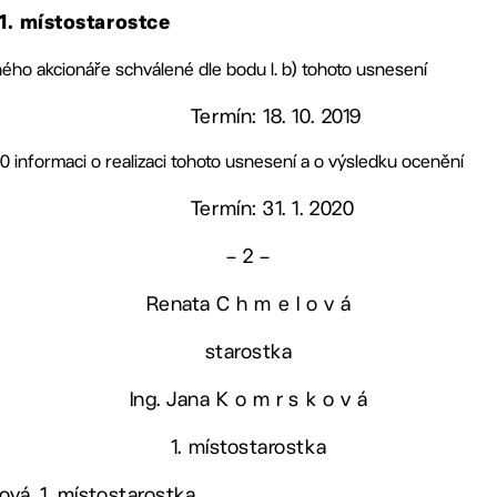
 1. místostarostce
ého akcionáře schválené dle bodu I. b) tohoto usnesení
Termín: 18. 10. 2019
0 informaci o realizaci tohoto usnesení a o výsledku ocenění
Termín: 31. 1. 2020
– 2 –
Renata C h m e l o v á
starostka
Ing. Jana K o m r s k o v á
1. místostarostka
ová, 1. místostarostka