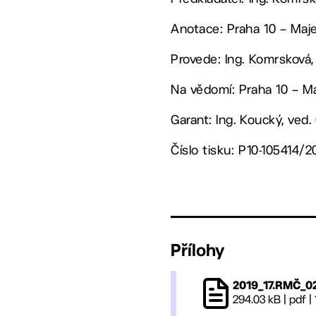
Anotace: Praha 10 – Majet
Provede: Ing. Komrsková,
Na vědomí: Praha 10 – Maj
Garant: Ing. Koucký, ved
Číslo tisku: P10-105414/2
Přílohy
2019_17.RMČ_0
294.03 kB
|
pdf
|