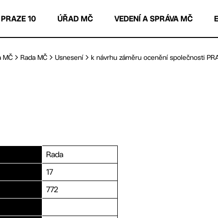
 PRAZE 10
ÚŘAD MČ
VEDENÍ A SPRÁVA MČ
a MČ
Rada MČ
Usnesení
k návrhu záměru ocenění společnosti PRAH
Rada
17
772