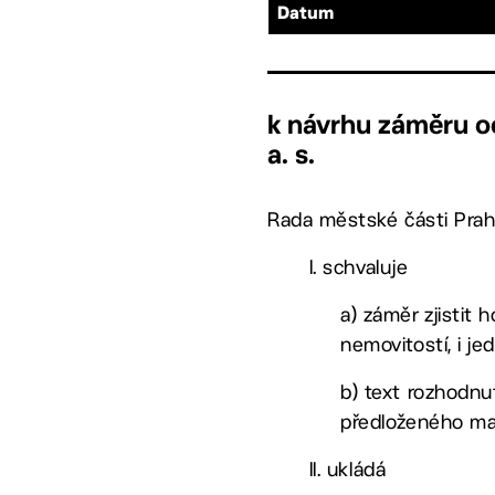
Datum
k návrhu záměru o
a. s.
Rada městské části Prah
I. schvaluje
a) záměr zjistit
nemovitostí, i jed
b) text rozhodnut
předloženého mat
II. ukládá