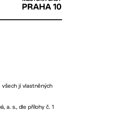
ě všech jí vlastněných
a. s., dle přílohy č. 1