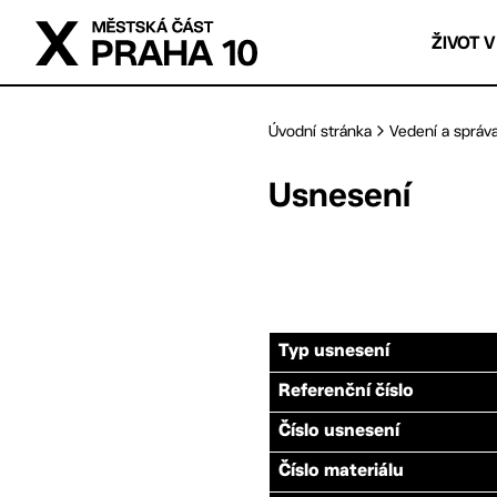
Přejít na hlavní obsah
ŽIVOT V
Úvodní stránka
Vedení a správ
Usnesení
Typ usnesení
Referenční číslo
Číslo usnesení
Číslo materiálu